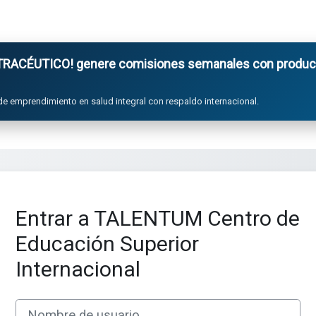
ACÉUTICO! genere comisiones semanales con product
de emprendimiento en salud integral con respaldo internacional.
Entrar a TALENTUM Centro de
Educación Superior
Internacional
Saltar a creación de una nueva cuenta
Nombre de usuario