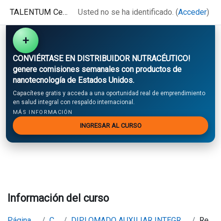
Salta al contenido principal
TALENTUM Centro de Educación Superior Internacional
Usted no se ha identificado. (
Acceder
)
+
CONVIÉRTASE EN DISTRIBUIDOR NUTRACÉUTICO!
genere comisiones semanales con productos de
nanotecnología de Estados Unidos.
Capacítese gratis y acceda a una oportunidad real de emprendimiento
en salud integral con respaldo internacional.
MÁS INFORMACIÓN
INGRESAR AL CURSO
Información del curso
Página Principal
Cursos
DIPLOMADO AUXILIAR INTEGRAL DE FARMACIA - 100 HORAS
Resumen