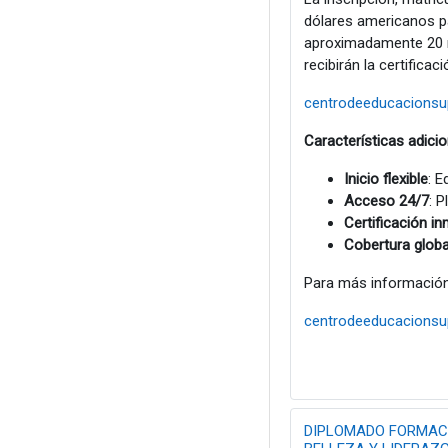
dólares americanos pa
aproximadamente 20 min
recibirán la certifica
centrodeeducacionsu
Características adici
Inicio flexible
: E
Acceso 24/7
: P
Certificación i
Cobertura globa
Para más información y 
centrodeeducacionsu
DIPLOMADO FORMACI