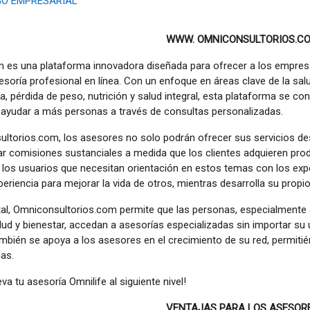
GO EMPRESARIAL
WWW. OMNICONSULTORIOS.C
 es una plataforma innovadora diseñada para ofrecer a los empres
esoría profesional en línea. Con un enfoque en áreas clave de la sal
, pérdida de peso, nutrición y salud integral, esta plataforma se co
 ayudar a más personas a través de consultas personalizadas.
ltorios.com, los asesores no solo podrán ofrecer sus servicios de
ar comisiones sustanciales a medida que los clientes adquieren pr
los usuarios que necesitan orientación en estos temas con los exp
eriencia para mejorar la vida de otros, mientras desarrolla su propi
ital, Omniconsultorios.com permite que las personas, especialmente
ud y bienestar, accedan a asesorías especializadas sin importar su 
mbién se apoya a los asesores en el crecimiento de su red, permitién
as.
va tu asesoría Omnilife al siguiente nivel!
VENTAJAS PARA LOS ASESOR