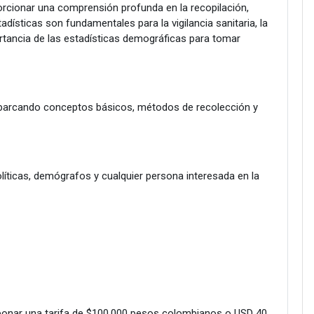
orcionar una comprensión profunda en la recopilación,
adísticas son fundamentales para la vigilancia sanitaria, la
mportancia de las estadísticas demográficas para tomar
s, abarcando conceptos básicos, métodos de recolección y
olíticas, demógrafos y cualquier persona interesada en la
e abonar una tarifa de $100.000 pesos colombianos o USD 40