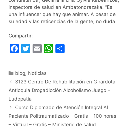
inspectora de salud en Ambatondrazaka. “Es
una influencer que hay que animar. A pesar de
su edad y las reticencias de la gente, no duda
Compartir:
F
T
E
W
C
a
w
m
h
o
c
itt
ai
at
m
Categorías
blog
e
,
Noticias
er
l
s
p
S123 Centro De Rehabilitación en Girardota
b
A
ar
Antioquia Drogadicción Alcoholismo Juego –
o
p
tir
Ludopatía
o
p
Curso Diplomado de Atención Integral Al
k
Paciente Politraumatizado – Gratis – 100 horas
– Virtual – Gratis – Ministerio de salud