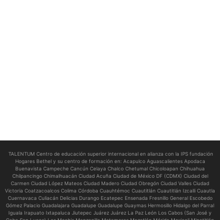
TALENTUM Centro de educación superior internacional en alianza con la IPS fundación
Hogares Bethel y su centro de formación en:
Acapulco Aguascalientes Apodaca
Buenavista Campeche Cancún Celaya Chalco Chetumal Chicoloapan Chihuahua
Chilpancingo Chimalhuacán Ciudad Acuña Ciudad de México DF (CDMX) Ciudad del
Carmen Ciudad López Mateos Ciudad Madero Ciudad Obregón Ciudad Valles Ciudad
Victoria Coatzacoalcos Colima Córdoba Cuauhtémoc Cuautitlán Cuautitlán Izcalli Cuautla
Cuernavaca Culiacán Delicias Durango Ecatepec Ensenada Fresnillo General Escobedo
Gómez Palacio Guadalajara Guadalupe Guadalupe Guaymas Hermosillo Hidalgo del Parral
Iguala Irapuato Ixtapaluca Jiutepec Juárez Juárez La Paz León Los Cabos (San José y
Cabo San Lucas) Los Mochis Manzanillo Matamoros Mazatlán Mérida Mexicali Minatitlán