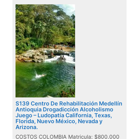
S139 Centro De Rehabilitación Medellín
Antioquia Drogadicción Alcoholismo
Juego – Ludopatía California, Texas,
Florida, Nuevo México, Nevada y
Arizona.
COSTOS COLOMBIA Matricula: $800.000