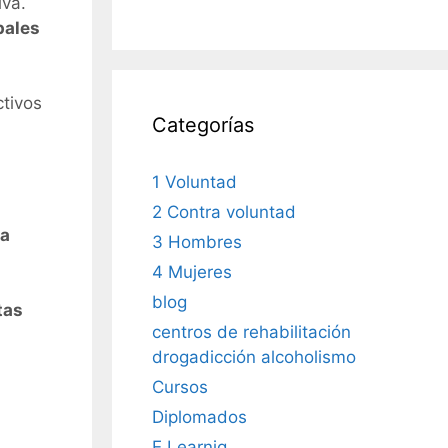
iva.
pales
ctivos
Categorías
1 Voluntad
2 Contra voluntad
na
3 Hombres
4 Mujeres
blog
tas
centros de rehabilitación
drogadicción alcoholismo
Cursos
Diplomados
E Learnig