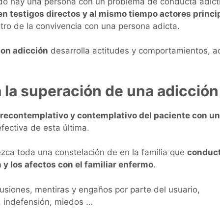
do hay una persona con un problema de conducta adict
en testigos directos y al mismo tiempo actores princi
tro de la convivencia con una persona adicta.
con adicción
desarrolla actitudes y comportamientos, a
la superación de una adicción
precontemplativo y contemplativo del paciente con u
efectiva de esta última.
zca toda una constelación de en la familia que
conduc
n y los afectos con el familiar enfermo
.
siones, mentiras y engaños por parte del usuario,
, indefensión, miedos …