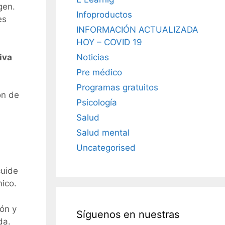
gen.
Infoproductos
es
INFORMACIÓN ACTUALIZADA
HOY – COVID 19
Noticias
iva
Pre médico
Programas gratuitos
ón de
Psicología
Salud
Salud mental
Uncategorised
cuide
mico.
dón y
Síguenos en nuestras
da.