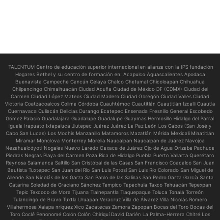
TALENTUM Centro de educación superior internacional en alianza con la IPS fundación
Hogares Bethel y su centro de formación en:
Acapulco Aguascalientes Apodaca
Buenavista Campeche Cancún Celaya Chalco Chetumal Chicoloapan Chihuahua
Chilpancingo Chimalhuacán Ciudad Acuña Ciudad de México DF (CDMX) Ciudad del
Carmen Ciudad López Mateos Ciudad Madero Ciudad Obregón Ciudad Valles Ciudad
Victoria Coatzacoalcos Colima Córdoba Cuauhtémoc Cuautitlán Cuautitlán Izcalli Cuautla
Cuernavaca Culiacán Delicias Durango Ecatepec Ensenada Fresnillo General Escobedo
Gómez Palacio Guadalajara Guadalupe Guadalupe Guaymas Hermosillo Hidalgo del Parral
Iguala Irapuato Ixtapaluca Jiutepec Juárez Juárez La Paz León Los Cabos (San José y
Cabo San Lucas) Los Mochis Manzanillo Matamoros Mazatlán Mérida Mexicali Minatitlán
Miramar Monclova Monterrey Morelia Naucalpan Naucalpan de Juárez Navojoa
Nezahualcóyotl Nogales Nuevo Laredo Oaxaca de Juárez Ojo de Agua Orizaba Pachuca
Piedras Negras Playa del Carmen Poza Rica de Hidalgo Puebla Puerto Vallarta Querétaro
Reynosa Salamanca Saltillo San Cristóbal de las Casas San Francisco Coacalco San Juan
Bautista Tuxtepec San Juan del Río San Luis Potosí San Luis Río Colorado San Miguel de
Allende San Nicolás de los Garza San Pablo de las Salinas San Pedro Garza García Santa
Catarina Soledad de Graciano Sánchez Tampico Tapachula Taxco Tehuacán Tepexpan
Tepic Texcoco de Mora Tijuana Tlalnepantla Tlaquepaque Toluca Tonalá Torreón
Tulancingo de Bravo Tuxtla Uruapan Veracruz Villa de Álvarez Villa Nicolás Romero
Villahermosa Xalapa nriquez Xico Zacatecas Zamora Zapopan Bocas del Toro Bocas del
Toro Coclé Penonomé Colón Colón Chiriquí David Darién La Palma-Herrera Chitré Los