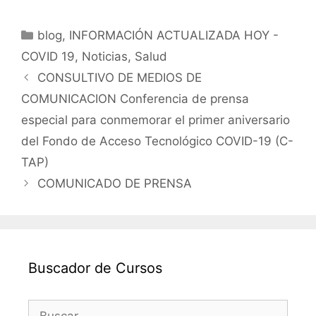
c
itt
ai
at
m
Categorías
blog
e
,
INFORMACIÓN ACTUALIZADA HOY -
er
l
s
p
COVID 19
,
Noticias
,
Salud
b
A
ar
CONSULTIVO DE MEDIOS DE
o
p
tir
COMUNICACION Conferencia de prensa
o
p
especial para conmemorar el primer aniversario
k
del Fondo de Acceso Tecnológico COVID-19 (C-
TAP)
COMUNICADO DE PRENSA
Buscador de Cursos
Buscar: