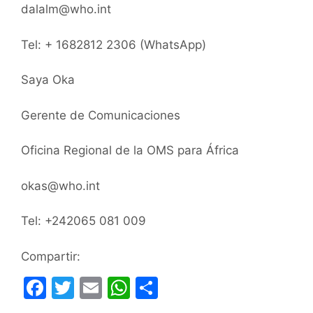
dalalm@who.int
Tel: + 1682812 2306 (WhatsApp)
Saya Oka
Gerente de Comunicaciones
Oficina Regional de la OMS para África
okas@who.int
Tel: +242065 081 009
Compartir:
F
T
E
W
C
a
w
m
h
o