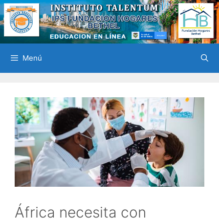
Saltar
al
contenido
Menú
África necesita con