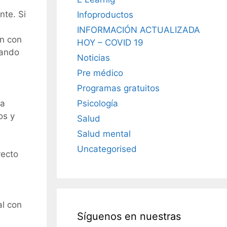
nte. Si
Infoproductos
INFORMACIÓN ACTUALIZADA
ón con
HOY – COVID 19
tando
Noticias
Pre médico
Programas gratuitos
Psicología
la
os y
Salud
Salud mental
Uncategorised
yecto
al con
Síguenos en nuestras