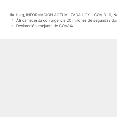
a
w
m
h
o
c
itt
ai
at
m
Categorías
blog
,
INFORMACIÓN ACTUALIZADA HOY - COVID 19
,
No
e
er
l
s
p
África necesita con urgencia 20 millones de segundas d
b
A
ar
Declaración conjunta de COVAX:
o
p
tir
o
p
k