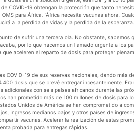
o de COVID-19 obtengan la protección que tanto necesit
la OMS para África. “África necesita vacunas ahora. Cual
rá a la pérdida de vidas y la pérdida de la esperanza.
punto de sufrir una tercera ola. No obstante, sabemos q
acaba, por lo que hacemos un llamado urgente a los pa
a que aceleren el reparto de dosis para proteger plena
unas COVID-19 de sus reservas nacionales, dando más d
74.400 dosis que se prevé entregar incesantemente. Fra
 adicionales con seis países africanos durante las pró
s han prometido más de 100 millones de dosis para lo
 Estados Unidos de América se han comprometido a com
jos, ingresos medianos bajos y otros países de ingresos
ompartir vacunas. Acelerar la realización de estas pro
enta probada para entregas rápidas.