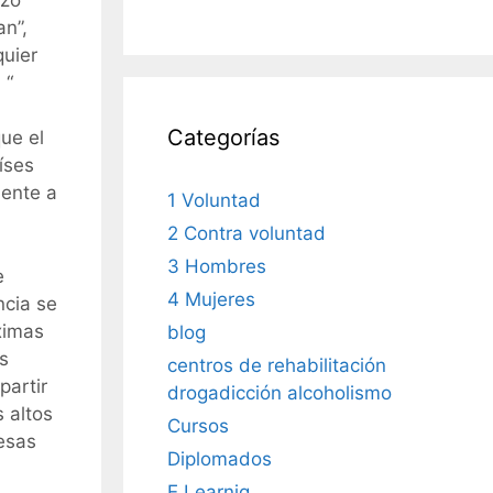
an”,
quier
 “
Categorías
ue el
íses
mente a
1 Voluntad
2 Contra voluntad
3 Hombres
e
4 Mujeres
ncia se
ximas
blog
s
centros de rehabilitación
partir
drogadicción alcoholismo
 altos
Cursos
mesas
Diplomados
E Learnig