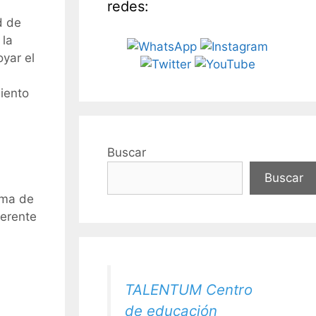
redes:
d de
 la
yar el
iento
Buscar
Buscar
ama de
Gerente
TALENTUM Centro
de educación