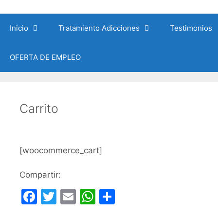
Saltar
al
Inicio
Tratamiento Adicciones
Testimonios
contenido
OFERTA DE EMPLEO
Carrito
[woocommerce_cart]
Compartir:
F
T
E
W
C
a
w
m
h
o