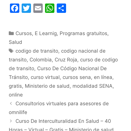
F
T
E
W
C
a
w
m
h
o
c
itt
ai
at
m
Categorías
Cursos
e
er
,
E Learnig
l
s
,
Programas gratuitos
p
,
Salud
b
A
ar
Etiquetas
codigo de transito
,
codigo nacional de
o
p
tir
transito
,
Colombia
,
Cruz Roja
,
curso de codigo
o
p
de transito
,
Curso De Código Nacional De
k
Tránsito
,
curso virtual
,
cursos sena
,
en línea
,
gratis
,
Ministerio de salud
,
modalidad SENA
,
online
Consultorios virtuales para asesores de
omnilife
Curso De Interculturalidad En Salud – 40
Horas – Virtual – Gratis – Ministerio de salud