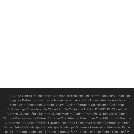
TALENTUM Centro de educación superior internacional en alianza con la IPS fundación
Hogares Bethel y su centro de formación en:
Acapulco Aguascalientes Apodaca
Buenavista Campeche Cancún Celaya Chalco Chetumal Chicoloapan Chihuahua
Chilpancingo Chimalhuacán Ciudad Acuña Ciudad de México DF (CDMX) Ciudad del
Carmen Ciudad López Mateos Ciudad Madero Ciudad Obregón Ciudad Valles Ciudad
Victoria Coatzacoalcos Colima Córdoba Cuauhtémoc Cuautitlán Cuautitlán Izcalli Cuautla
Cuernavaca Culiacán Delicias Durango Ecatepec Ensenada Fresnillo General Escobedo
Gómez Palacio Guadalajara Guadalupe Guadalupe Guaymas Hermosillo Hidalgo del Parral
Iguala Irapuato Ixtapaluca Jiutepec Juárez Juárez La Paz León Los Cabos (San José y