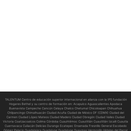
TALENTUM Centro de educación superior internacional en alianza con la IPS fundación
Hogares Bethel y su centro de formación en:
Acapulco Aguascalientes Apodaca
Buenavista Campeche Cancún Celaya Chalco Chetumal Chicoloapan Chihuahua
Chilpancingo Chimalhuacán Ciudad Acuña Ciudad de México DF (CDMX) Ciudad del
Carmen Ciudad López Mateos Ciudad Madero Ciudad Obregón Ciudad Valles Ciudad
Victoria Coatzacoalcos Colima Córdoba Cuauhtémoc Cuautitlán Cuautitlán Izcalli Cuautla
Cuernavaca Culiacán Delicias Durango Ecatepec Ensenada Fresnillo General Escobedo
Gómez Palacio Guadalajara Guadalupe Guadalupe Guaymas Hermosillo Hidalgo del Parral