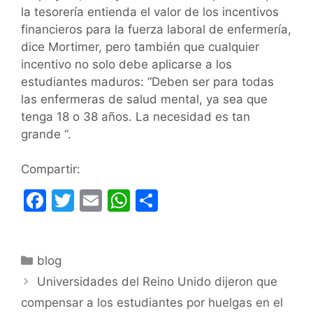
la tesorería entienda el valor de los incentivos
financieros para la fuerza laboral de enfermería,
dice Mortimer, pero también que cualquier
incentivo no solo debe aplicarse a los
estudiantes maduros: “Deben ser para todas
las enfermeras de salud mental, ya sea que
tenga 18 o 38 años. La necesidad es tan
grande “.
Compartir:
F
T
E
W
C
a
w
m
h
o
c
itt
ai
at
m
Categorías
blog
e
er
l
s
p
Universidades del Reino Unido dijeron que
b
A
ar
compensar a los estudiantes por huelgas en el
o
p
tir