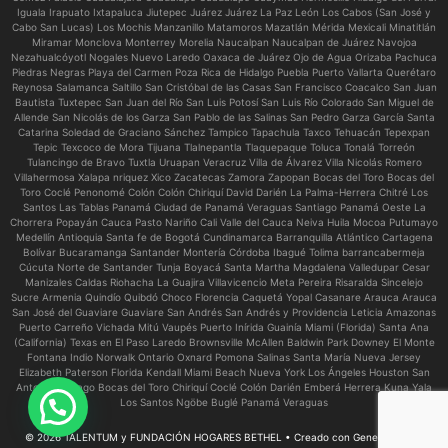
Iguala Irapuato Ixtapaluca Jiutepec Juárez Juárez La Paz León Los Cabos (San José y
Cabo San Lucas) Los Mochis Manzanillo Matamoros Mazatlán Mérida Mexicali Minatitlán
Miramar Monclova Monterrey Morelia Naucalpan Naucalpan de Juárez Navojoa
Nezahualcóyotl Nogales Nuevo Laredo Oaxaca de Juárez Ojo de Agua Orizaba Pachuca
Piedras Negras Playa del Carmen Poza Rica de Hidalgo Puebla Puerto Vallarta Querétaro
Reynosa Salamanca Saltillo San Cristóbal de las Casas San Francisco Coacalco San Juan
Bautista Tuxtepec San Juan del Río San Luis Potosí San Luis Río Colorado San Miguel de
Allende San Nicolás de los Garza San Pablo de las Salinas San Pedro Garza García Santa
Catarina Soledad de Graciano Sánchez Tampico Tapachula Taxco Tehuacán Tepexpan
Tepic Texcoco de Mora Tijuana Tlalnepantla Tlaquepaque Toluca Tonalá Torreón
Tulancingo de Bravo Tuxtla Uruapan Veracruz Villa de Álvarez Villa Nicolás Romero
Villahermosa Xalapa nriquez Xico Zacatecas Zamora Zapopan Bocas del Toro Bocas del
Toro Coclé Penonomé Colón Colón Chiriquí David Darién La Palma-Herrera Chitré Los
Santos Las Tablas Panamá Ciudad de Panamá Veraguas Santiago Panamá Oeste La
Chorrera Popayán Cauca Pasto Nariño Cali Valle del Cauca Neiva Huila Mocoa Putumayo
Medellín Antioquia Santa fe de Bogotá Cundinamarca Barranquilla Atlántico Cartagena
Bolívar Bucaramanga Santander Montería Córdoba Ibagué Tolima barrancabermeja
Cúcuta Norte de Santander Tunja Boyacá Santa Martha Magdalena Valledupar Cesar
Manizales Caldas Riohacha La Guajira Villavicencio Meta Pereira Risaralda Sincelejo
Sucre Armenia Quindío Quibdó Choco Florencia Caquetá Yopal Casanare Arauca Arauca
San José del Guaviare Guaviare San Andrés San Andrés y Providencia Leticia Amazonas
Puerto Carreño Vichada Mitú Vaupés Puerto Inírida Guainía Miami (Florida) Santa Ana
(California) Texas en El Paso Laredo Brownsville McAllen Baldwin Park Downey El Monte
Fontana Indio Norwalk Ontario Oxnard Pomona Salinas Santa María Nueva Jersey
Elizabeth Paterson Florida Kendall Miami Beach Nueva York Los Ángeles Houston San
Antonio Chicago Bocas del Toro Chiriquí Coclé Colón Darién Emberá Herrera Kuna Yala
Los Santos Ngöbe Buglé Panamá Veraguas
© 2026 TALENTUM y FUNDACIÓN HOGARES BETHEL
• Creado con
GeneratePress