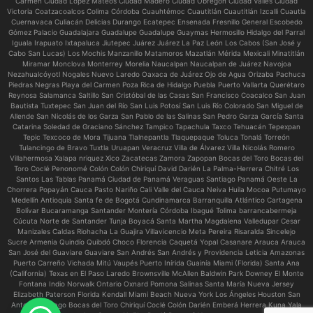
Carmen Ciudad López Mateos Ciudad Madero Ciudad Obregón Ciudad Valles Ciudad
Victoria Coatzacoalcos Colima Córdoba Cuauhtémoc Cuautitlán Cuautitlán Izcalli Cuautla
Cuernavaca Culiacán Delicias Durango Ecatepec Ensenada Fresnillo General Escobedo
Gómez Palacio Guadalajara Guadalupe Guadalupe Guaymas Hermosillo Hidalgo del Parral
Iguala Irapuato Ixtapaluca Jiutepec Juárez Juárez La Paz León Los Cabos (San José y
Cabo San Lucas) Los Mochis Manzanillo Matamoros Mazatlán Mérida Mexicali Minatitlán
Miramar Monclova Monterrey Morelia Naucalpan Naucalpan de Juárez Navojoa
Nezahualcóyotl Nogales Nuevo Laredo Oaxaca de Juárez Ojo de Agua Orizaba Pachuca
Piedras Negras Playa del Carmen Poza Rica de Hidalgo Puebla Puerto Vallarta Querétaro
Reynosa Salamanca Saltillo San Cristóbal de las Casas San Francisco Coacalco San Juan
Bautista Tuxtepec San Juan del Río San Luis Potosí San Luis Río Colorado San Miguel de
Allende San Nicolás de los Garza San Pablo de las Salinas San Pedro Garza García Santa
Catarina Soledad de Graciano Sánchez Tampico Tapachula Taxco Tehuacán Tepexpan
Tepic Texcoco de Mora Tijuana Tlalnepantla Tlaquepaque Toluca Tonalá Torreón
Tulancingo de Bravo Tuxtla Uruapan Veracruz Villa de Álvarez Villa Nicolás Romero
Villahermosa Xalapa nriquez Xico Zacatecas Zamora Zapopan Bocas del Toro Bocas del
Toro Coclé Penonomé Colón Colón Chiriquí David Darién La Palma-Herrera Chitré Los
Santos Las Tablas Panamá Ciudad de Panamá Veraguas Santiago Panamá Oeste La
Chorrera Popayán Cauca Pasto Nariño Cali Valle del Cauca Neiva Huila Mocoa Putumayo
Medellín Antioquia Santa fe de Bogotá Cundinamarca Barranquilla Atlántico Cartagena
Bolívar Bucaramanga Santander Montería Córdoba Ibagué Tolima barrancabermeja
Cúcuta Norte de Santander Tunja Boyacá Santa Martha Magdalena Valledupar Cesar
Manizales Caldas Riohacha La Guajira Villavicencio Meta Pereira Risaralda Sincelejo
Sucre Armenia Quindío Quibdó Choco Florencia Caquetá Yopal Casanare Arauca Arauca
San José del Guaviare Guaviare San Andrés San Andrés y Providencia Leticia Amazonas
Puerto Carreño Vichada Mitú Vaupés Puerto Inírida Guainía Miami (Florida) Santa Ana
(California) Texas en El Paso Laredo Brownsville McAllen Baldwin Park Downey El Monte
Fontana Indio Norwalk Ontario Oxnard Pomona Salinas Santa María Nueva Jersey
Elizabeth Paterson Florida Kendall Miami Beach Nueva York Los Ángeles Houston San
Antonio Chicago Bocas del Toro Chiriquí Coclé Colón Darién Emberá Herrera Kuna Yala