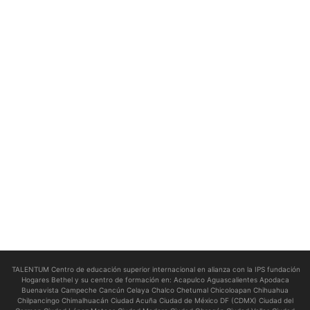
TALENTUM Centro de educación superior internacional en alianza con la IPS fundación
Hogares Bethel y su centro de formación en:
Acapulco Aguascalientes Apodaca
Buenavista Campeche Cancún Celaya Chalco Chetumal Chicoloapan Chihuahua
Chilpancingo Chimalhuacán Ciudad Acuña Ciudad de México DF (CDMX) Ciudad del