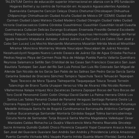
TALENTUM Centro de educación superior internacional en alianza con la IPS fundación
Hogares Bethel y su centro de formación en:
Acapulco Aguascalientes Apodaca
Buenavista Campeche Cancún Celaya Chalco Chetumal Chicoloapan Chihuahua
Chilpancingo Chimalhuacán Ciudad Acuña Ciudad de México DF (CDMX) Ciudad del
Carmen Ciudad López Mateos Ciudad Madero Ciudad Obregón Ciudad Valles Ciudad
Victoria Coatzacoalcos Colima Córdoba Cuauhtémoc Cuautitlán Cuautitlán Izcalli Cuautla
Cuernavaca Culiacán Delicias Durango Ecatepec Ensenada Fresnillo General Escobedo
Gómez Palacio Guadalajara Guadalupe Guadalupe Guaymas Hermosillo Hidalgo del Parral
Iguala Irapuato Ixtapaluca Jiutepec Juárez Juárez La Paz León Los Cabos (San José y
Cabo San Lucas) Los Mochis Manzanillo Matamoros Mazatlán Mérida Mexicali Minatitlán
Miramar Monclova Monterrey Morelia Naucalpan Naucalpan de Juárez Navojoa
Nezahualcóyotl Nogales Nuevo Laredo Oaxaca de Juárez Ojo de Agua Orizaba Pachuca
Piedras Negras Playa del Carmen Poza Rica de Hidalgo Puebla Puerto Vallarta Querétaro
Reynosa Salamanca Saltillo San Cristóbal de las Casas San Francisco Coacalco San Juan
Bautista Tuxtepec San Juan del Río San Luis Potosí San Luis Río Colorado San Miguel de
Allende San Nicolás de los Garza San Pablo de las Salinas San Pedro Garza García Santa
Catarina Soledad de Graciano Sánchez Tampico Tapachula Taxco Tehuacán Tepexpan
Tepic Texcoco de Mora Tijuana Tlalnepantla Tlaquepaque Toluca Tonalá Torreón
Tulancingo de Bravo Tuxtla Uruapan Veracruz Villa de Álvarez Villa Nicolás Romero
Villahermosa Xalapa nriquez Xico Zacatecas Zamora Zapopan Bocas del Toro Bocas del
Toro Coclé Penonomé Colón Colón Chiriquí David Darién La Palma-Herrera Chitré Los
Santos Las Tablas Panamá Ciudad de Panamá Veraguas Santiago Panamá Oeste La
Chorrera Popayán Cauca Pasto Nariño Cali Valle del Cauca Neiva Huila Mocoa Putumayo
Medellín Antioquia Santa fe de Bogotá Cundinamarca Barranquilla Atlántico Cartagena
Bolívar Bucaramanga Santander Montería Córdoba Ibagué Tolima barrancabermeja
Cúcuta Norte de Santander Tunja Boyacá Santa Martha Magdalena Valledupar Cesar
Manizales Caldas Riohacha La Guajira Villavicencio Meta Pereira Risaralda Sincelejo
Sucre Armenia Quindío Quibdó Choco Florencia Caquetá Yopal Casanare Arauca Arauca
San José del Guaviare Guaviare San Andrés San Andrés y Providencia Leticia Amazonas
Puerto Carreño Vichada Mitú Vaupés Puerto Inírida Guainía Miami (Florida) Santa Ana