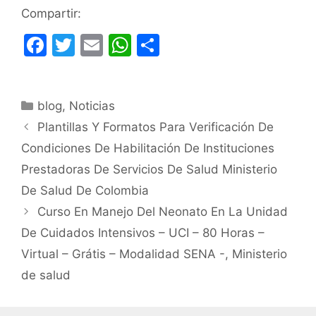
Compartir:
F
T
E
W
C
a
w
m
h
o
c
itt
ai
at
m
Categorías
blog
e
,
Noticias
er
l
s
p
Plantillas Y Formatos Para Verificación De
b
A
ar
Condiciones De Habilitación De Instituciones
o
p
tir
Prestadoras De Servicios De Salud Ministerio
o
p
De Salud De Colombia
k
Curso En Manejo Del Neonato En La Unidad
De Cuidados Intensivos – UCI – 80 Horas –
Virtual – Grátis – Modalidad SENA -, Ministerio
de salud