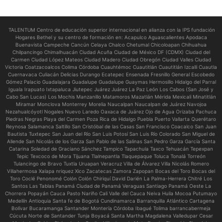
TALENTUM Centro de educación superior internacional en alianza con la IPS fundación
Hogares Bethel y su centro de formación en:
Acapulco Aguascalientes Apodaca
Buenavista Campeche Cancún Celaya Chalco Chetumal Chicoloapan Chihuahua
Chilpancingo Chimalhuacán Ciudad Acuña Ciudad de México DF (CDMX) Ciudad del
Carmen Ciudad López Mateos Ciudad Madero Ciudad Obregón Ciudad Valles Ciudad
Victoria Coatzacoalcos Colima Córdoba Cuauhtémoc Cuautitlán Cuautitlán Izcalli Cuautla
Cuernavaca Culiacán Delicias Durango Ecatepec Ensenada Fresnillo General Escobedo
Gómez Palacio Guadalajara Guadalupe Guadalupe Guaymas Hermosillo Hidalgo del Parral
Iguala Irapuato Ixtapaluca Jiutepec Juárez Juárez La Paz León Los Cabos (San José y
Cabo San Lucas) Los Mochis Manzanillo Matamoros Mazatlán Mérida Mexicali Minatitlán
Miramar Monclova Monterrey Morelia Naucalpan Naucalpan de Juárez Navojoa
Nezahualcóyotl Nogales Nuevo Laredo Oaxaca de Juárez Ojo de Agua Orizaba Pachuca
Piedras Negras Playa del Carmen Poza Rica de Hidalgo Puebla Puerto Vallarta Querétaro
Reynosa Salamanca Saltillo San Cristóbal de las Casas San Francisco Coacalco San Juan
Bautista Tuxtepec San Juan del Río San Luis Potosí San Luis Río Colorado San Miguel de
Allende San Nicolás de los Garza San Pablo de las Salinas San Pedro Garza García Santa
Catarina Soledad de Graciano Sánchez Tampico Tapachula Taxco Tehuacán Tepexpan
Tepic Texcoco de Mora Tijuana Tlalnepantla Tlaquepaque Toluca Tonalá Torreón
Tulancingo de Bravo Tuxtla Uruapan Veracruz Villa de Álvarez Villa Nicolás Romero
Villahermosa Xalapa nriquez Xico Zacatecas Zamora Zapopan Bocas del Toro Bocas del
Toro Coclé Penonomé Colón Colón Chiriquí David Darién La Palma-Herrera Chitré Los
Santos Las Tablas Panamá Ciudad de Panamá Veraguas Santiago Panamá Oeste La
Chorrera Popayán Cauca Pasto Nariño Cali Valle del Cauca Neiva Huila Mocoa Putumayo
Medellín Antioquia Santa fe de Bogotá Cundinamarca Barranquilla Atlántico Cartagena
Bolívar Bucaramanga Santander Montería Córdoba Ibagué Tolima barrancabermeja
Cúcuta Norte de Santander Tunja Boyacá Santa Martha Magdalena Valledupar Cesar