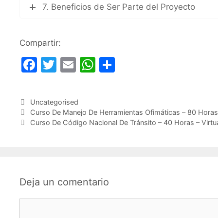
7. Beneficios de Ser Parte del Proyecto
Compartir:
F
T
E
W
C
a
w
m
h
o
c
itt
ai
at
m
Categorías
Uncategorised
e
er
l
s
p
Curso De Manejo De Herramientas Ofimáticas – 80 Horas – 
b
A
ar
Curso De Código Nacional De Tránsito – 40 Horas – Virtua
o
p
tir
o
p
k
Deja un comentario
Comentario