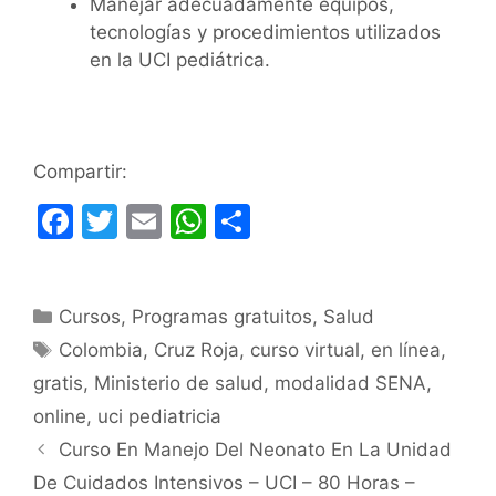
Manejar adecuadamente equipos,
tecnologías y procedimientos utilizados
en la UCI pediátrica.
Compartir:
F
T
E
W
C
a
w
m
h
o
c
itt
ai
at
m
Categorías
Cursos
e
er
,
Programas gratuitos
l
s
p
,
Salud
Etiquetas
Colombia
,
Cruz Roja
,
curso virtual
,
en línea
,
b
A
ar
gratis
,
Ministerio de salud
,
modalidad SENA
,
o
p
tir
online
,
uci pediatricia
o
p
Curso En Manejo Del Neonato En La Unidad
k
De Cuidados Intensivos – UCI – 80 Horas –