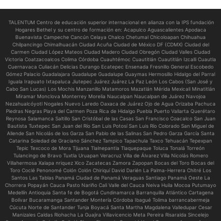
TALENTUM Centro de educación superior internacional en alianza con la IPS fundación
Hogares Bethel y su centro de formación en:
Acapulco Aguascalientes Apodaca
Buenavista Campeche Cancún Celaya Chalco Chetumal Chicoloapan Chihuahua
Chilpancingo Chimalhuacán Ciudad Acuña Ciudad de México DF (CDMX) Ciudad del
Carmen Ciudad López Mateos Ciudad Madero Ciudad Obregón Ciudad Valles Ciudad
Victoria Coatzacoalcos Colima Córdoba Cuauhtémoc Cuautitlán Cuautitlán Izcalli Cuautla
Cuernavaca Culiacán Delicias Durango Ecatepec Ensenada Fresnillo General Escobedo
Gómez Palacio Guadalajara Guadalupe Guadalupe Guaymas Hermosillo Hidalgo del Parral
Iguala Irapuato Ixtapaluca Jiutepec Juárez Juárez La Paz León Los Cabos (San José y
Cabo San Lucas) Los Mochis Manzanillo Matamoros Mazatlán Mérida Mexicali Minatitlán
Miramar Monclova Monterrey Morelia Naucalpan Naucalpan de Juárez Navojoa
Nezahualcóyotl Nogales Nuevo Laredo Oaxaca de Juárez Ojo de Agua Orizaba Pachuca
Piedras Negras Playa del Carmen Poza Rica de Hidalgo Puebla Puerto Vallarta Querétaro
Reynosa Salamanca Saltillo San Cristóbal de las Casas San Francisco Coacalco San Juan
Bautista Tuxtepec San Juan del Río San Luis Potosí San Luis Río Colorado San Miguel de
Allende San Nicolás de los Garza San Pablo de las Salinas San Pedro Garza García Santa
Catarina Soledad de Graciano Sánchez Tampico Tapachula Taxco Tehuacán Tepexpan
Tepic Texcoco de Mora Tijuana Tlalnepantla Tlaquepaque Toluca Tonalá Torreón
Tulancingo de Bravo Tuxtla Uruapan Veracruz Villa de Álvarez Villa Nicolás Romero
Villahermosa Xalapa nriquez Xico Zacatecas Zamora Zapopan Bocas del Toro Bocas del
Toro Coclé Penonomé Colón Colón Chiriquí David Darién La Palma-Herrera Chitré Los
Santos Las Tablas Panamá Ciudad de Panamá Veraguas Santiago Panamá Oeste La
Chorrera Popayán Cauca Pasto Nariño Cali Valle del Cauca Neiva Huila Mocoa Putumayo
Medellín Antioquia Santa fe de Bogotá Cundinamarca Barranquilla Atlántico Cartagena
Bolívar Bucaramanga Santander Montería Córdoba Ibagué Tolima barrancabermeja
Cúcuta Norte de Santander Tunja Boyacá Santa Martha Magdalena Valledupar Cesar
Manizales Caldas Riohacha La Guajira Villavicencio Meta Pereira Risaralda Sincelejo