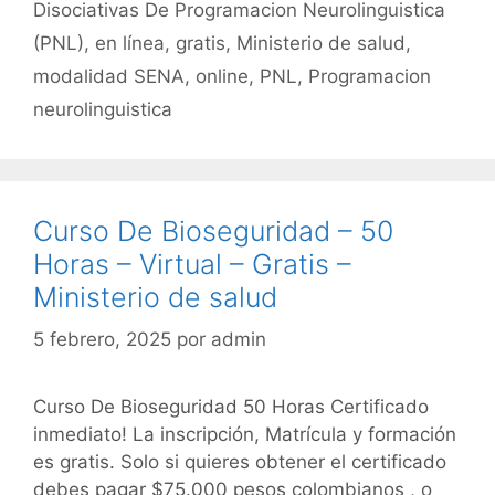
o
p
Disociativas De Programacion Neurolinguistica
k
(PNL)
,
en línea
,
gratis
,
Ministerio de salud
,
modalidad SENA
,
online
,
PNL
,
Programacion
neurolinguistica
Curso De Bioseguridad – 50
Horas – Virtual – Gratis –
Ministerio de salud
5 febrero, 2025
por
admin
Curso De Bioseguridad 50 Horas Certificado
inmediato! La inscripción, Matrícula y formación
es gratis. Solo si quieres obtener el certificado
debes pagar $75.000 pesos colombianos , o