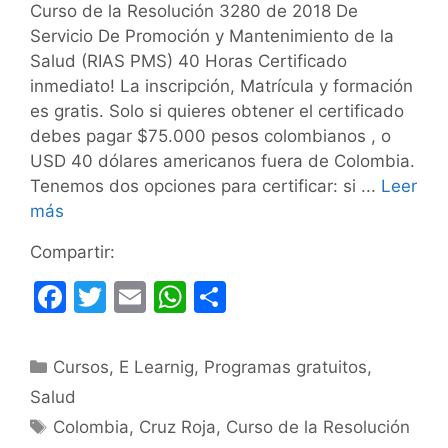
Curso de la Resolución 3280 de 2018 De
Servicio De Promoción y Mantenimiento de la
Salud (RIAS PMS) 40 Horas Certificado
inmediato! La inscripción, Matrícula y formación
es gratis. Solo si quieres obtener el certificado
debes pagar $75.000 pesos colombianos , o
USD 40 dólares americanos fuera de Colombia.
Tenemos dos opciones para certificar: si ...
Leer
más
Compartir:
F
T
E
W
C
a
w
m
h
o
c
itt
ai
at
m
Categorías
Cursos
,
E Learnig
,
Programas gratuitos
,
e
er
l
s
p
Salud
b
A
ar
Etiquetas
Colombia
,
Cruz Roja
,
Curso de la Resolución