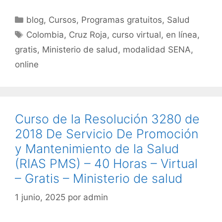
a
w
m
h
o
c
itt
ai
at
m
Categorías
blog
,
Cursos
,
Programas gratuitos
,
Salud
e
er
l
s
p
Etiquetas
Colombia
,
Cruz Roja
,
curso virtual
,
en línea
,
b
A
ar
gratis
,
Ministerio de salud
,
modalidad SENA
,
o
p
tir
online
o
p
k
Curso de la Resolución 3280 de
2018 De Servicio De Promoción
y Mantenimiento de la Salud
(RIAS PMS) – 40 Horas – Virtual
– Gratis – Ministerio de salud
1 junio, 2025
por
admin