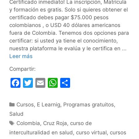
Certificado inmediato! La inscripción, Matrícula
y formación es gratis. Solo si quieres obtener el
certificado debes pagar $75.000 pesos
colombianos , o USD 40 dólares americanos
fuera de Colombia. Tenemos dos opciones para
certificar: si usted ya tiene el conocimiento,
nuestra plataforma le evalúa y le certifica en ...
Leer más
Compartir:
F
T
E
W
C
a
w
m
h
o
c
itt
ai
at
m
Categorías
Cursos
,
E Learnig
,
Programas gratuitos
,
e
er
l
s
p
Salud
b
A
ar
Etiquetas
Colombia
,
Cruz Roja
,
curso de
o
p
tir
interculturalidad en salud
,
curso virtual
,
cursos