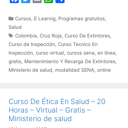
a
w
m
h
o
c
itt
ai
at
m
Categorías
Cursos
,
E Learnig
,
Programas gratuitos
,
e
er
l
s
p
Salud
b
A
ar
Etiquetas
Colombia
,
Cruz Roja
,
Curso De Extintores
,
o
p
tir
Curso de Inspección
,
Curso Tecnico En
o
p
Inspección
,
curso virtual
,
cursos sena
,
en línea
,
k
gratis
,
Mantenimiento Y Recarga De Extintores
,
Ministerio de salud
,
modalidad SENA
,
online
Curso De Ética En Salud – 20
Horas – Virtual – Gratis –
Ministerio de salud