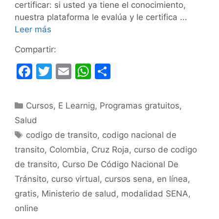
certificar: si usted ya tiene el conocimiento,
nuestra plataforma le evalúa y le certifica ...
Leer más
Compartir:
F
T
E
W
C
a
w
m
h
o
c
itt
ai
at
m
Categorías
Cursos
,
E Learnig
,
Programas gratuitos
,
e
er
l
s
p
Salud
b
A
ar
Etiquetas
codigo de transito
,
codigo nacional de
o
p
tir
transito
,
Colombia
,
Cruz Roja
,
curso de codigo
o
p
de transito
,
Curso De Código Nacional De
k
Tránsito
,
curso virtual
,
cursos sena
,
en línea
,
gratis
,
Ministerio de salud
,
modalidad SENA
,
online