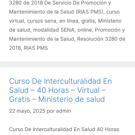
o
p
tir
3280 de 2018 De Servicio De Promoción y
o
p
Mantenimiento de la Salud (RIAS PMS)
,
curso
k
virtual
,
cursos sena
,
en línea
,
gratis
,
Ministerio
de salud
,
modalidad SENA
,
online
,
Promoción y
Mantenimiento de la Salud
,
Resolución 3280 de
2018
,
RIAS PMS
Curso De Interculturalidad En
Salud – 40 Horas – Virtual –
Gratis – Ministerio de salud
22 mayo, 2025
por
admin
Curso De Interculturalidad En Salud 40 Horas