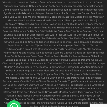
Victoria Coatzacoalcos Colima Córdoba Cuauhtémoc Cuautitlán Cuautitlán Izcalli Cuautla
Cuernavaca Culiacán Delicias Durango Ecatepec Ensenada Fresnillo General Escobedo
Gómez Palacio Guadalajara Guadalupe Guadalupe Guaymas Hermosillo Hidalgo del Parral
Iguala Irapuato Ixtapaluca Jiutepec Juárez Juárez La Paz León Los Cabos (San José y
Cabo San Lucas) Los Mochis Manzanillo Matamoros Mazatlán Mérida Mexicali Minatitlán
Miramar Monclova Monterrey Morelia Naucalpan Naucalpan de Juárez Navojoa
Nezahualcóyotl Nogales Nuevo Laredo Oaxaca de Juárez Ojo de Agua Orizaba Pachuca
Piedras Negras Playa del Carmen Poza Rica de Hidalgo Puebla Puerto Vallarta Querétaro
Reynosa Salamanca Saltillo San Cristóbal de las Casas San Francisco Coacalco San Juan
Bautista Tuxtepec San Juan del Río San Luis Potosí San Luis Río Colorado San Miguel de
Allende San Nicolás de los Garza San Pablo de las Salinas San Pedro Garza García Santa
Catarina Soledad de Graciano Sánchez Tampico Tapachula Taxco Tehuacán Tepexpan
Tepic Texcoco de Mora Tijuana Tlalnepantla Tlaquepaque Toluca Tonalá Torreón
Tulancingo de Bravo Tuxtla Uruapan Veracruz Villa de Álvarez Villa Nicolás Romero
Villahermosa Xalapa nriquez Xico Zacatecas Zamora Zapopan Bocas del Toro Bocas del
Toro Coclé Penonomé Colón Colón Chiriquí David Darién La Palma-Herrera Chitré Los
Santos Las Tablas Panamá Ciudad de Panamá Veraguas Santiago Panamá Oeste La
Chorrera Popayán Cauca Pasto Nariño Cali Valle del Cauca Neiva Huila Mocoa Putumayo
Medellín Antioquia Santa fe de Bogotá Cundinamarca Barranquilla Atlántico Cartagena
Bolívar Bucaramanga Santander Montería Córdoba Ibagué Tolima barrancabermeja
Cúcuta Norte de Santander Tunja Boyacá Santa Martha Magdalena Valledupar Cesar
Manizales Caldas Riohacha La Guajira Villavicencio Meta Pereira Risaralda Sincelejo
Sucre Armenia Quindío Quibdó Choco Florencia Caquetá Yopal Casanare Arauca Arauca
San José del Guaviare Guaviare San Andrés San Andrés y Providencia Leticia Amazonas
Puerto Carreño Vichada Mitú Vaupés Puerto Inírida Guainía Miami (Florida) Santa Ana
(California) Texas en El Paso Laredo Brownsville McAllen Baldwin Park Downey El Monte
Fontana Indio Norwalk Ontario Oxnard Pomona Salinas Santa María Nueva Jersey
Elizabeth Paterson Florida Kendall Miami Beach Nueva York Los Ángeles Houston San
Antonio Chicago Bocas del Toro Chiriquí Coclé Colón Darién Emberá Herrera Kuna Yala
Los Santos Ngöbe Buglé Panamá Veraguas