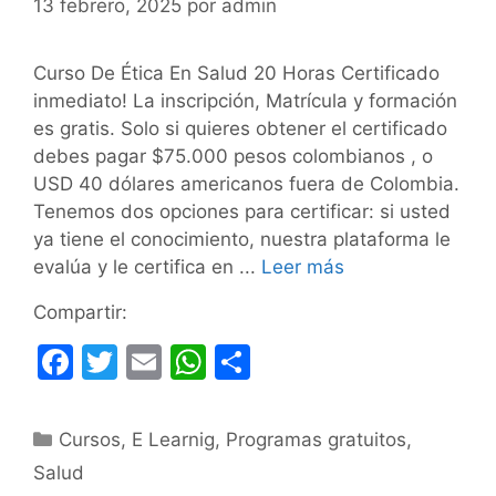
13 febrero, 2025
por
admin
Curso De Ética En Salud 20 Horas Certificado
inmediato! La inscripción, Matrícula y formación
es gratis. Solo si quieres obtener el certificado
debes pagar $75.000 pesos colombianos , o
USD 40 dólares americanos fuera de Colombia.
Tenemos dos opciones para certificar: si usted
ya tiene el conocimiento, nuestra plataforma le
evalúa y le certifica en ...
Leer más
Compartir:
F
T
E
W
C
a
w
m
h
o
c
itt
ai
at
m
Categorías
Cursos
,
E Learnig
,
Programas gratuitos
,
e
er
l
s
p
Salud