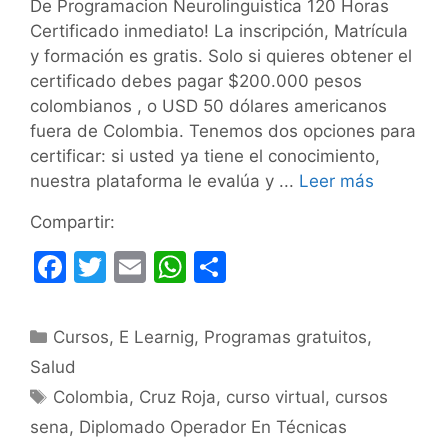
De Programacion Neurolinguistica 120 Horas
Certificado inmediato! La inscripción, Matrícula
y formación es gratis. Solo si quieres obtener el
certificado debes pagar $200.000 pesos
colombianos , o USD 50 dólares americanos
fuera de Colombia. Tenemos dos opciones para
certificar: si usted ya tiene el conocimiento,
nuestra plataforma le evalúa y ...
Leer más
Compartir:
F
T
E
W
C
a
w
m
h
o
c
itt
ai
at
m
Categorías
Cursos
,
E Learnig
,
Programas gratuitos
,
e
er
l
s
p
Salud
b
A
ar
Etiquetas
Colombia
,
Cruz Roja
,
curso virtual
,
cursos
o
p
tir
sena
,
Diplomado Operador En Técnicas