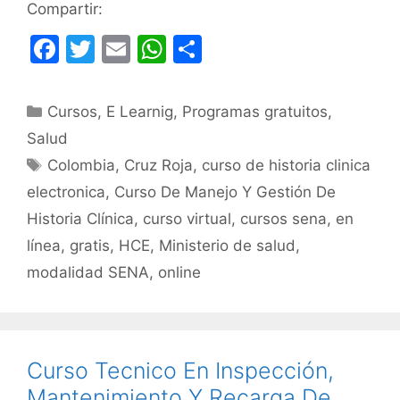
Compartir:
F
T
E
W
C
a
w
m
h
o
c
itt
ai
at
m
Categorías
Cursos
,
E Learnig
,
Programas gratuitos
,
e
er
l
s
p
Salud
b
A
ar
Etiquetas
Colombia
,
Cruz Roja
,
curso de historia clinica
o
p
tir
electronica
,
Curso De Manejo Y Gestión De
o
p
Historia Clínica
,
curso virtual
,
cursos sena
,
en
k
línea
,
gratis
,
HCE
,
Ministerio de salud
,
modalidad SENA
,
online
Curso Tecnico En Inspección,
Mantenimiento Y Recarga De