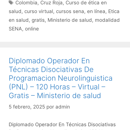
b
A
ar
Etiquetas
Colombia
,
Cruz Roja
,
Curso de ética en
o
p
tir
salud
,
curso virtual
,
cursos sena
,
en línea
,
Etica
o
p
en salud
,
gratis
,
Ministerio de salud
,
modalidad
k
SENA
,
online
Diplomado Operador En
Técnicas Disociativas De
Programacion Neurolinguistica
(PNL) – 120 Horas – Virtual –
Gratis – Ministerio de salud
5 febrero, 2025
por
admin
Diplomado Operador En Técnicas Disociativas