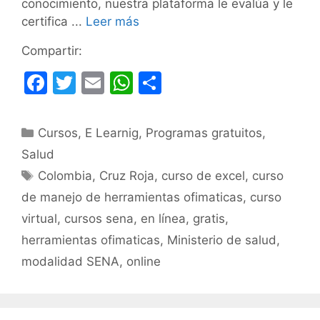
conocimiento, nuestra plataforma le evalúa y le
certifica ...
Leer más
Compartir:
F
T
E
W
C
a
w
m
h
o
c
itt
ai
at
m
Categorías
Cursos
,
E Learnig
,
Programas gratuitos
,
e
er
l
s
p
Salud
b
A
ar
Etiquetas
Colombia
,
Cruz Roja
,
curso de excel
,
curso
o
p
tir
de manejo de herramientas ofimaticas
,
curso
o
p
virtual
,
cursos sena
,
en línea
,
gratis
,
k
herramientas ofimaticas
,
Ministerio de salud
,
modalidad SENA
,
online