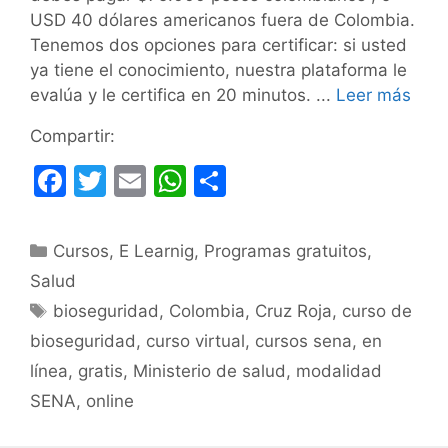
USD 40 dólares americanos fuera de Colombia.
Tenemos dos opciones para certificar: si usted
ya tiene el conocimiento, nuestra plataforma le
evalúa y le certifica en 20 minutos. ...
Leer más
Compartir:
F
T
E
W
C
a
w
m
h
o
c
itt
ai
at
m
Categorías
Cursos
,
E Learnig
,
Programas gratuitos
,
e
er
l
s
p
Salud
b
A
ar
Etiquetas
bioseguridad
,
Colombia
,
Cruz Roja
,
curso de
o
p
tir
bioseguridad
,
curso virtual
,
cursos sena
,
en
o
p
línea
,
gratis
,
Ministerio de salud
,
modalidad
k
SENA
,
online