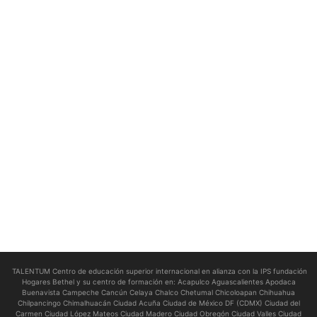
TALENTUM Centro de educación superior internacional en alianza con la IPS fundación
Hogares Bethel y su centro de formación en:
Acapulco Aguascalientes Apodaca
Buenavista Campeche Cancún Celaya Chalco Chetumal Chicoloapan Chihuahua
Chilpancingo Chimalhuacán Ciudad Acuña Ciudad de México DF (CDMX) Ciudad del
Carmen Ciudad López Mateos Ciudad Madero Ciudad Obregón Ciudad Valles Ciudad