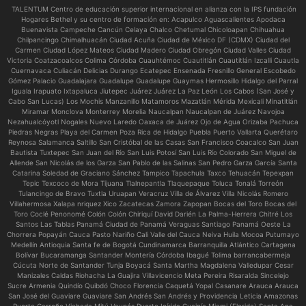
TALENTUM Centro de educación superior internacional en alianza con la IPS fundación
Hogares Bethel y su centro de formación en:
Acapulco Aguascalientes Apodaca
Buenavista Campeche Cancún Celaya Chalco Chetumal Chicoloapan Chihuahua
Chilpancingo Chimalhuacán Ciudad Acuña Ciudad de México DF (CDMX) Ciudad del
Carmen Ciudad López Mateos Ciudad Madero Ciudad Obregón Ciudad Valles Ciudad
Victoria Coatzacoalcos Colima Córdoba Cuauhtémoc Cuautitlán Cuautitlán Izcalli Cuautla
Cuernavaca Culiacán Delicias Durango Ecatepec Ensenada Fresnillo General Escobedo
Gómez Palacio Guadalajara Guadalupe Guadalupe Guaymas Hermosillo Hidalgo del Parral
Iguala Irapuato Ixtapaluca Jiutepec Juárez Juárez La Paz León Los Cabos (San José y
Cabo San Lucas) Los Mochis Manzanillo Matamoros Mazatlán Mérida Mexicali Minatitlán
Miramar Monclova Monterrey Morelia Naucalpan Naucalpan de Juárez Navojoa
Nezahualcóyotl Nogales Nuevo Laredo Oaxaca de Juárez Ojo de Agua Orizaba Pachuca
Piedras Negras Playa del Carmen Poza Rica de Hidalgo Puebla Puerto Vallarta Querétaro
Reynosa Salamanca Saltillo San Cristóbal de las Casas San Francisco Coacalco San Juan
Bautista Tuxtepec San Juan del Río San Luis Potosí San Luis Río Colorado San Miguel de
Allende San Nicolás de los Garza San Pablo de las Salinas San Pedro Garza García Santa
Catarina Soledad de Graciano Sánchez Tampico Tapachula Taxco Tehuacán Tepexpan
Tepic Texcoco de Mora Tijuana Tlalnepantla Tlaquepaque Toluca Tonalá Torreón
Tulancingo de Bravo Tuxtla Uruapan Veracruz Villa de Álvarez Villa Nicolás Romero
Villahermosa Xalapa nriquez Xico Zacatecas Zamora Zapopan Bocas del Toro Bocas del
Toro Coclé Penonomé Colón Colón Chiriquí David Darién La Palma-Herrera Chitré Los
Santos Las Tablas Panamá Ciudad de Panamá Veraguas Santiago Panamá Oeste La
Chorrera Popayán Cauca Pasto Nariño Cali Valle del Cauca Neiva Huila Mocoa Putumayo
Medellín Antioquia Santa fe de Bogotá Cundinamarca Barranquilla Atlántico Cartagena
Bolívar Bucaramanga Santander Montería Córdoba Ibagué Tolima barrancabermeja
Cúcuta Norte de Santander Tunja Boyacá Santa Martha Magdalena Valledupar Cesar
Manizales Caldas Riohacha La Guajira Villavicencio Meta Pereira Risaralda Sincelejo
Sucre Armenia Quindío Quibdó Choco Florencia Caquetá Yopal Casanare Arauca Arauca
San José del Guaviare Guaviare San Andrés San Andrés y Providencia Leticia Amazonas
Puerto Carreño Vichada Mitú Vaupés Puerto Inírida Guainía Miami (Florida) Santa Ana