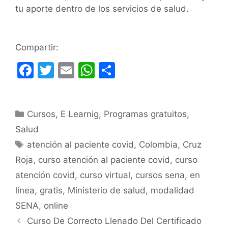
tu aporte dentro de los servicios de salud.
Compartir:
F
T
E
W
C
a
w
m
h
o
c
itt
ai
at
m
Categorías
Cursos
e
er
,
E Learnig
l
s
,
Programas gratuitos
p
,
Salud
b
A
ar
Etiquetas
atención al paciente covid
,
Colombia
,
Cruz
o
p
tir
Roja
,
curso atención al paciente covid
,
curso
o
p
atención covid
,
curso virtual
,
cursos sena
,
en
k
línea
,
gratis
,
Ministerio de salud
,
modalidad
SENA
,
online
Curso De Correcto Llenado Del Certificado