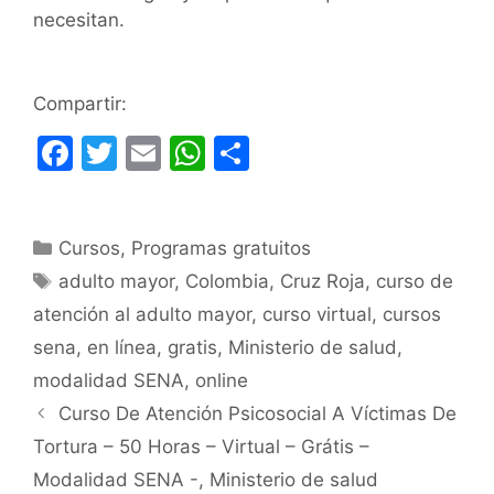
necesitan.
Compartir:
F
T
E
W
C
a
w
m
h
o
c
itt
ai
at
m
Categorías
Cursos
e
er
,
Programas gratuitos
l
s
p
Etiquetas
adulto mayor
,
Colombia
,
Cruz Roja
,
curso de
b
A
ar
atención al adulto mayor
,
curso virtual
,
cursos
o
p
tir
sena
,
en línea
,
gratis
,
Ministerio de salud
,
o
p
modalidad SENA
,
online
k
Curso De Atención Psicosocial A Víctimas De
Tortura – 50 Horas – Virtual – Grátis –
Modalidad SENA -, Ministerio de salud