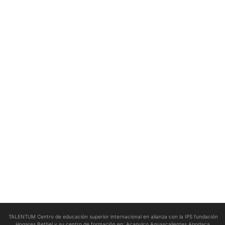
TALENTUM Centro de educación superior internacional en alianza con la IPS fundación
Hogares Bethel y su centro de formación en:
Acapulco Aguascalientes Apodaca