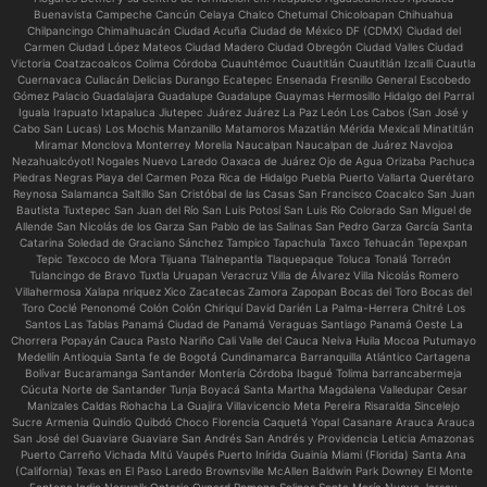
Buenavista Campeche Cancún Celaya Chalco Chetumal Chicoloapan Chihuahua
Chilpancingo Chimalhuacán Ciudad Acuña Ciudad de México DF (CDMX) Ciudad del
Carmen Ciudad López Mateos Ciudad Madero Ciudad Obregón Ciudad Valles Ciudad
Victoria Coatzacoalcos Colima Córdoba Cuauhtémoc Cuautitlán Cuautitlán Izcalli Cuautla
Cuernavaca Culiacán Delicias Durango Ecatepec Ensenada Fresnillo General Escobedo
Gómez Palacio Guadalajara Guadalupe Guadalupe Guaymas Hermosillo Hidalgo del Parral
Iguala Irapuato Ixtapaluca Jiutepec Juárez Juárez La Paz León Los Cabos (San José y
Cabo San Lucas) Los Mochis Manzanillo Matamoros Mazatlán Mérida Mexicali Minatitlán
Miramar Monclova Monterrey Morelia Naucalpan Naucalpan de Juárez Navojoa
Nezahualcóyotl Nogales Nuevo Laredo Oaxaca de Juárez Ojo de Agua Orizaba Pachuca
Piedras Negras Playa del Carmen Poza Rica de Hidalgo Puebla Puerto Vallarta Querétaro
Reynosa Salamanca Saltillo San Cristóbal de las Casas San Francisco Coacalco San Juan
Bautista Tuxtepec San Juan del Río San Luis Potosí San Luis Río Colorado San Miguel de
Allende San Nicolás de los Garza San Pablo de las Salinas San Pedro Garza García Santa
Catarina Soledad de Graciano Sánchez Tampico Tapachula Taxco Tehuacán Tepexpan
Tepic Texcoco de Mora Tijuana Tlalnepantla Tlaquepaque Toluca Tonalá Torreón
Tulancingo de Bravo Tuxtla Uruapan Veracruz Villa de Álvarez Villa Nicolás Romero
Villahermosa Xalapa nriquez Xico Zacatecas Zamora Zapopan Bocas del Toro Bocas del
Toro Coclé Penonomé Colón Colón Chiriquí David Darién La Palma-Herrera Chitré Los
Santos Las Tablas Panamá Ciudad de Panamá Veraguas Santiago Panamá Oeste La
Chorrera Popayán Cauca Pasto Nariño Cali Valle del Cauca Neiva Huila Mocoa Putumayo
Medellín Antioquia Santa fe de Bogotá Cundinamarca Barranquilla Atlántico Cartagena
Bolívar Bucaramanga Santander Montería Córdoba Ibagué Tolima barrancabermeja
Cúcuta Norte de Santander Tunja Boyacá Santa Martha Magdalena Valledupar Cesar
Manizales Caldas Riohacha La Guajira Villavicencio Meta Pereira Risaralda Sincelejo
Sucre Armenia Quindío Quibdó Choco Florencia Caquetá Yopal Casanare Arauca Arauca
San José del Guaviare Guaviare San Andrés San Andrés y Providencia Leticia Amazonas
Puerto Carreño Vichada Mitú Vaupés Puerto Inírida Guainía Miami (Florida) Santa Ana
(California) Texas en El Paso Laredo Brownsville McAllen Baldwin Park Downey El Monte