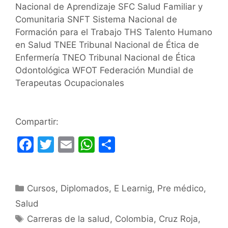
Nacional de Aprendizaje SFC Salud Familiar y
Comunitaria SNFT Sistema Nacional de
Formación para el Trabajo THS Talento Humano
en Salud TNEE Tribunal Nacional de Ética de
Enfermería TNEO Tribunal Nacional de Ética
Odontológica WFOT Federación Mundial de
Terapeutas Ocupacionales
Compartir:
F
T
E
W
C
a
w
m
h
o
c
itt
ai
at
m
Categorías
Cursos
e
er
,
Diplomados
l
s
,
E Learnig
p
,
Pre médico
,
Salud
b
A
ar
Etiquetas
Carreras de la salud
,
Colombia
,
Cruz Roja
,
o
p
tir