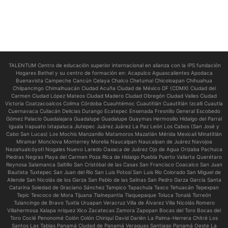
TALENTUM Centro de educación superior internacional en alianza con la IPS fundación
Hogares Bethel y su centro de formación en:
Acapulco Aguascalientes Apodaca
Buenavista Campeche Cancún Celaya Chalco Chetumal Chicoloapan Chihuahua
Chilpancingo Chimalhuacán Ciudad Acuña Ciudad de México DF (CDMX) Ciudad del
Carmen Ciudad López Mateos Ciudad Madero Ciudad Obregón Ciudad Valles Ciudad
Victoria Coatzacoalcos Colima Córdoba Cuauhtémoc Cuautitlán Cuautitlán Izcalli Cuautla
Cuernavaca Culiacán Delicias Durango Ecatepec Ensenada Fresnillo General Escobedo
Gómez Palacio Guadalajara Guadalupe Guadalupe Guaymas Hermosillo Hidalgo del Parral
Iguala Irapuato Ixtapaluca Jiutepec Juárez Juárez La Paz León Los Cabos (San José y
Cabo San Lucas) Los Mochis Manzanillo Matamoros Mazatlán Mérida Mexicali Minatitlán
Miramar Monclova Monterrey Morelia Naucalpan Naucalpan de Juárez Navojoa
Nezahualcóyotl Nogales Nuevo Laredo Oaxaca de Juárez Ojo de Agua Orizaba Pachuca
Piedras Negras Playa del Carmen Poza Rica de Hidalgo Puebla Puerto Vallarta Querétaro
Reynosa Salamanca Saltillo San Cristóbal de las Casas San Francisco Coacalco San Juan
Bautista Tuxtepec San Juan del Río San Luis Potosí San Luis Río Colorado San Miguel de
Allende San Nicolás de los Garza San Pablo de las Salinas San Pedro Garza García Santa
Catarina Soledad de Graciano Sánchez Tampico Tapachula Taxco Tehuacán Tepexpan
Tepic Texcoco de Mora Tijuana Tlalnepantla Tlaquepaque Toluca Tonalá Torreón
Tulancingo de Bravo Tuxtla Uruapan Veracruz Villa de Álvarez Villa Nicolás Romero
Villahermosa Xalapa nriquez Xico Zacatecas Zamora Zapopan Bocas del Toro Bocas del
Toro Coclé Penonomé Colón Colón Chiriquí David Darién La Palma-Herrera Chitré Los
Santos Las Tablas Panamá Ciudad de Panamá Veraguas Santiago Panamá Oeste La