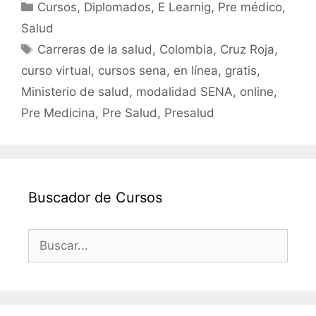
c
itt
ai
at
m
Categorías
Cursos
,
Diplomados
,
E Learnig
,
Pre médico
,
e
er
l
s
p
Salud
b
A
ar
Etiquetas
Carreras de la salud
,
Colombia
,
Cruz Roja
,
o
p
tir
curso virtual
,
cursos sena
,
en línea
,
gratis
,
o
p
Ministerio de salud
,
modalidad SENA
,
online
,
k
Pre Medicina
,
Pre Salud
,
Presalud
Buscador de Cursos
Buscar: