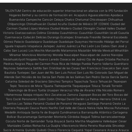
TALENTUM Centro de educación superior internacional en alianza con la IPS fundación
Hogares Bethel y su centro de formación en:
Acapulco Aguascalientes Apodaca
Buenavista Campeche Cancún Celaya Chalco Chetumal Chicoloapan Chihuahua
Chilpancingo Chimalhuacán Ciudad Acuña Ciudad de México DF (CDMX) Ciudad del
Carmen Ciudad López Mateos Ciudad Madero Ciudad Obregón Ciudad Valles Ciudad
Victoria Coatzacoalcos Colima Córdoba Cuauhtémoc Cuautitlán Cuautitlán Izcalli Cuautla
Cuernavaca Culiacán Delicias Durango Ecatepec Ensenada Fresnillo General Escobedo
Gómez Palacio Guadalajara Guadalupe Guadalupe Guaymas Hermosillo Hidalgo del Parral
Iguala Irapuato Ixtapaluca Jiutepec Juárez Juárez La Paz León Los Cabos (San José y
Cabo San Lucas) Los Mochis Manzanillo Matamoros Mazatlán Mérida Mexicali Minatitlán
Miramar Monclova Monterrey Morelia Naucalpan Naucalpan de Juárez Navojoa
Nezahualcóyotl Nogales Nuevo Laredo Oaxaca de Juárez Ojo de Agua Orizaba Pachuca
Piedras Negras Playa del Carmen Poza Rica de Hidalgo Puebla Puerto Vallarta Querétaro
Reynosa Salamanca Saltillo San Cristóbal de las Casas San Francisco Coacalco San Juan
Bautista Tuxtepec San Juan del Río San Luis Potosí San Luis Río Colorado San Miguel de
Allende San Nicolás de los Garza San Pablo de las Salinas San Pedro Garza García Santa
Catarina Soledad de Graciano Sánchez Tampico Tapachula Taxco Tehuacán Tepexpan
Tepic Texcoco de Mora Tijuana Tlalnepantla Tlaquepaque Toluca Tonalá Torreón
Tulancingo de Bravo Tuxtla Uruapan Veracruz Villa de Álvarez Villa Nicolás Romero
Villahermosa Xalapa nriquez Xico Zacatecas Zamora Zapopan Bocas del Toro Bocas del
Toro Coclé Penonomé Colón Colón Chiriquí David Darién La Palma-Herrera Chitré Los
Santos Las Tablas Panamá Ciudad de Panamá Veraguas Santiago Panamá Oeste La
Chorrera Popayán Cauca Pasto Nariño Cali Valle del Cauca Neiva Huila Mocoa Putumayo
Medellín Antioquia Santa fe de Bogotá Cundinamarca Barranquilla Atlántico Cartagena
Bolívar Bucaramanga Santander Montería Córdoba Ibagué Tolima barrancabermeja
Cúcuta Norte de Santander Tunja Boyacá Santa Martha Magdalena Valledupar Cesar
Manizales Caldas Riohacha La Guajira Villavicencio Meta Pereira Risaralda Sincelejo
Sucre Armenia Quindío Quibdó Choco Florencia Caquetá Yopal Casanare Arauca Arauca