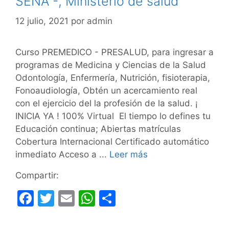
SENA -, Ministerio de salud
12 julio, 2021
por
admin
Curso PREMEDICO - PRESALUD, para ingresar a
programas de Medicina y Ciencias de la Salud
Odontología, Enfermería, Nutrición, fisioterapia,
Fonoaudiología, Obtén un acercamiento real
con el ejercicio del la profesión de la salud. ¡
INICIA YA ! 100% Virtual El tiempo lo defines tu
Educación continua; Abiertas matrículas
Cobertura Internacional Certificado automático
inmediato Acceso a ...
Leer más
Compartir:
F
T
E
W
C
a
w
m
h
o