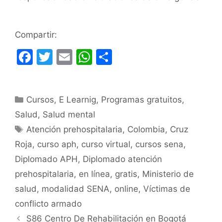
Compartir:
F
T
E
W
C
a
w
m
h
o
c
itt
ai
at
m
Categorías
Cursos
e
er
,
E Learnig
l
s
,
Programas gratuitos
p
,
Salud
,
Salud mental
b
A
ar
Etiquetas
Atención prehospitalaria
,
Colombia
,
Cruz
o
p
tir
Roja
,
curso aph
,
curso virtual
,
cursos sena
,
o
p
Diplomado APH
,
Diplomado atención
k
prehospitalaria
,
en línea
,
gratis
,
Ministerio de
salud
,
modalidad SENA
,
online
,
Víctimas de
conflicto armado
S86 Centro De Rehabilitación en Bogotá