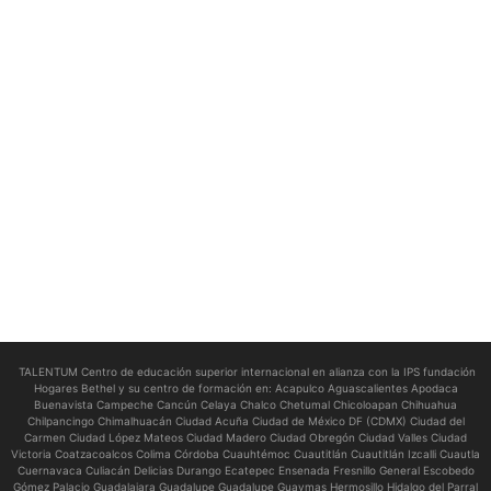
TALENTUM Centro de educación superior internacional en alianza con la IPS fundación
Hogares Bethel y su centro de formación en:
Acapulco Aguascalientes Apodaca
Buenavista Campeche Cancún Celaya Chalco Chetumal Chicoloapan Chihuahua
Chilpancingo Chimalhuacán Ciudad Acuña Ciudad de México DF (CDMX) Ciudad del
Carmen Ciudad López Mateos Ciudad Madero Ciudad Obregón Ciudad Valles Ciudad
Victoria Coatzacoalcos Colima Córdoba Cuauhtémoc Cuautitlán Cuautitlán Izcalli Cuautla
Cuernavaca Culiacán Delicias Durango Ecatepec Ensenada Fresnillo General Escobedo
Gómez Palacio Guadalajara Guadalupe Guadalupe Guaymas Hermosillo Hidalgo del Parral