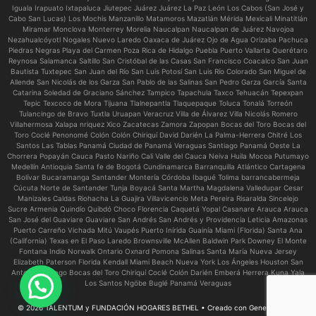
Iguala Irapuato Ixtapaluca Jiutepec Juárez Juárez La Paz León Los Cabos (San José y
Cabo San Lucas) Los Mochis Manzanillo Matamoros Mazatlán Mérida Mexicali Minatitlán
Miramar Monclova Monterrey Morelia Naucalpan Naucalpan de Juárez Navojoa
Nezahualcóyotl Nogales Nuevo Laredo Oaxaca de Juárez Ojo de Agua Orizaba Pachuca
Piedras Negras Playa del Carmen Poza Rica de Hidalgo Puebla Puerto Vallarta Querétaro
Reynosa Salamanca Saltillo San Cristóbal de las Casas San Francisco Coacalco San Juan
Bautista Tuxtepec San Juan del Río San Luis Potosí San Luis Río Colorado San Miguel de
Allende San Nicolás de los Garza San Pablo de las Salinas San Pedro Garza García Santa
Catarina Soledad de Graciano Sánchez Tampico Tapachula Taxco Tehuacán Tepexpan
Tepic Texcoco de Mora Tijuana Tlalnepantla Tlaquepaque Toluca Tonalá Torreón
Tulancingo de Bravo Tuxtla Uruapan Veracruz Villa de Álvarez Villa Nicolás Romero
Villahermosa Xalapa nriquez Xico Zacatecas Zamora Zapopan Bocas del Toro Bocas del
Toro Coclé Penonomé Colón Colón Chiriquí David Darién La Palma-Herrera Chitré Los
Santos Las Tablas Panamá Ciudad de Panamá Veraguas Santiago Panamá Oeste La
Chorrera Popayán Cauca Pasto Nariño Cali Valle del Cauca Neiva Huila Mocoa Putumayo
Medellín Antioquia Santa fe de Bogotá Cundinamarca Barranquilla Atlántico Cartagena
Bolívar Bucaramanga Santander Montería Córdoba Ibagué Tolima barrancabermeja
Cúcuta Norte de Santander Tunja Boyacá Santa Martha Magdalena Valledupar Cesar
Manizales Caldas Riohacha La Guajira Villavicencio Meta Pereira Risaralda Sincelejo
Sucre Armenia Quindío Quibdó Choco Florencia Caquetá Yopal Casanare Arauca Arauca
San José del Guaviare Guaviare San Andrés San Andrés y Providencia Leticia Amazonas
Puerto Carreño Vichada Mitú Vaupés Puerto Inírida Guainía Miami (Florida) Santa Ana
(California) Texas en El Paso Laredo Brownsville McAllen Baldwin Park Downey El Monte
Fontana Indio Norwalk Ontario Oxnard Pomona Salinas Santa María Nueva Jersey
Elizabeth Paterson Florida Kendall Miami Beach Nueva York Los Ángeles Houston San
Antonio Chicago Bocas del Toro Chiriquí Coclé Colón Darién Emberá Herrera Kuna Yala
Los Santos Ngöbe Buglé Panamá Veraguas
Necesitas ayuda?
© 2026 TALENTUM y FUNDACIÓN HOGARES BETHEL
• Creado con
GeneratePress