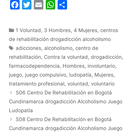
F
T
E
W
C
a
w
m
h
o
c
itt
ai
at
m
Categorías
1 Voluntad
e
er
,
l
3 Hombres
s
p
,
4 Mujeres
,
centros
de rehabilitación drogadicción alcoholismo
b
A
ar
Etiquetas
adicciones
,
alcoholismo
,
centro de
o
p
tir
rehabilitación
,
Contra la voluntad
,
drogadicción
,
o
p
farmacodependencia
,
Hombres
,
involuntario
,
k
juego
,
juego compulsivo
,
ludopatía
,
Mujeres
,
tratamiento profesional
,
voluntad
,
voluntario
S06 Centro De Rehabilitación en Bogotá
Cundinamarca drogadicción Alcoholismo Juego
Ludopatía
S08 Centro De Rehabilitación en Bogotá
Cundinamarca drogadicción Alcoholismo Juego