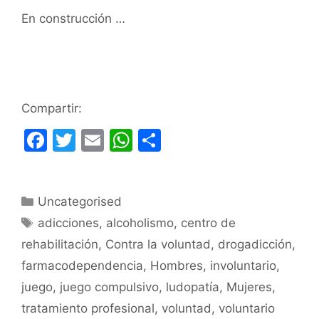
En construcción …
Compartir:
F
T
E
W
C
a
w
m
h
o
c
itt
ai
at
m
Categorías
Uncategorised
e
er
l
s
p
Etiquetas
adicciones
,
alcoholismo
,
centro de
b
A
ar
rehabilitación
,
Contra la voluntad
,
drogadicción
,
o
p
tir
farmacodependencia
,
Hombres
,
involuntario
,
o
p
juego
,
juego compulsivo
,
ludopatía
,
Mujeres
,
k
tratamiento profesional
,
voluntad
,
voluntario