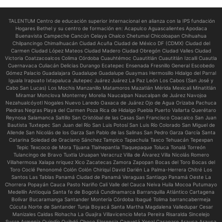
TALENTUM Centro de educación superior internacional en alianza con la IPS fundación
Hogares Bethel y su centro de formación en:
Acapulco Aguascalientes Apodaca
Buenavista Campeche Cancún Celaya Chalco Chetumal Chicoloapan Chihuahua
Chilpancingo Chimalhuacán Ciudad Acuña Ciudad de México DF (CDMX) Ciudad del
Carmen Ciudad López Mateos Ciudad Madero Ciudad Obregón Ciudad Valles Ciudad
Victoria Coatzacoalcos Colima Córdoba Cuauhtémoc Cuautitlán Cuautitlán Izcalli Cuautla
Cuernavaca Culiacán Delicias Durango Ecatepec Ensenada Fresnillo General Escobedo
Gómez Palacio Guadalajara Guadalupe Guadalupe Guaymas Hermosillo Hidalgo del Parral
Iguala Irapuato Ixtapaluca Jiutepec Juárez Juárez La Paz León Los Cabos (San José y
Cabo San Lucas) Los Mochis Manzanillo Matamoros Mazatlán Mérida Mexicali Minatitlán
Miramar Monclova Monterrey Morelia Naucalpan Naucalpan de Juárez Navojoa
Nezahualcóyotl Nogales Nuevo Laredo Oaxaca de Juárez Ojo de Agua Orizaba Pachuca
Piedras Negras Playa del Carmen Poza Rica de Hidalgo Puebla Puerto Vallarta Querétaro
Reynosa Salamanca Saltillo San Cristóbal de las Casas San Francisco Coacalco San Juan
Bautista Tuxtepec San Juan del Río San Luis Potosí San Luis Río Colorado San Miguel de
Allende San Nicolás de los Garza San Pablo de las Salinas San Pedro Garza García Santa
Catarina Soledad de Graciano Sánchez Tampico Tapachula Taxco Tehuacán Tepexpan
Tepic Texcoco de Mora Tijuana Tlalnepantla Tlaquepaque Toluca Tonalá Torreón
Tulancingo de Bravo Tuxtla Uruapan Veracruz Villa de Álvarez Villa Nicolás Romero
Villahermosa Xalapa nriquez Xico Zacatecas Zamora Zapopan Bocas del Toro Bocas del
Toro Coclé Penonomé Colón Colón Chiriquí David Darién La Palma-Herrera Chitré Los
Santos Las Tablas Panamá Ciudad de Panamá Veraguas Santiago Panamá Oeste La
Chorrera Popayán Cauca Pasto Nariño Cali Valle del Cauca Neiva Huila Mocoa Putumayo
Medellín Antioquia Santa fe de Bogotá Cundinamarca Barranquilla Atlántico Cartagena
Bolívar Bucaramanga Santander Montería Córdoba Ibagué Tolima barrancabermeja
Cúcuta Norte de Santander Tunja Boyacá Santa Martha Magdalena Valledupar Cesar
Manizales Caldas Riohacha La Guajira Villavicencio Meta Pereira Risaralda Sincelejo
Sucre Armenia Quindío Quibdó Choco Florencia Caquetá Yopal Casanare Arauca Arauca