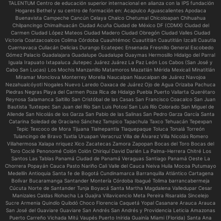
TALENTUM Centro de educación superior internacional en alianza con la IPS fundación
Hogares Bethel y su centro de formación en:
Acapulco Aguascalientes Apodaca
Buenavista Campeche Cancún Celaya Chalco Chetumal Chicoloapan Chihuahua
Chilpancingo Chimalhuacán Ciudad Acuña Ciudad de México DF (CDMX) Ciudad del
Carmen Ciudad López Mateos Ciudad Madero Ciudad Obregón Ciudad Valles Ciudad
Victoria Coatzacoalcos Colima Córdoba Cuauhtémoc Cuautitlán Cuautitlán Izcalli Cuautla
Cuernavaca Culiacán Delicias Durango Ecatepec Ensenada Fresnillo General Escobedo
Gómez Palacio Guadalajara Guadalupe Guadalupe Guaymas Hermosillo Hidalgo del Parral
Iguala Irapuato Ixtapaluca Jiutepec Juárez Juárez La Paz León Los Cabos (San José y
Cabo San Lucas) Los Mochis Manzanillo Matamoros Mazatlán Mérida Mexicali Minatitlán
Miramar Monclova Monterrey Morelia Naucalpan Naucalpan de Juárez Navojoa
Nezahualcóyotl Nogales Nuevo Laredo Oaxaca de Juárez Ojo de Agua Orizaba Pachuca
Piedras Negras Playa del Carmen Poza Rica de Hidalgo Puebla Puerto Vallarta Querétaro
Reynosa Salamanca Saltillo San Cristóbal de las Casas San Francisco Coacalco San Juan
Bautista Tuxtepec San Juan del Río San Luis Potosí San Luis Río Colorado San Miguel de
Allende San Nicolás de los Garza San Pablo de las Salinas San Pedro Garza García Santa
Catarina Soledad de Graciano Sánchez Tampico Tapachula Taxco Tehuacán Tepexpan
Tepic Texcoco de Mora Tijuana Tlalnepantla Tlaquepaque Toluca Tonalá Torreón
Tulancingo de Bravo Tuxtla Uruapan Veracruz Villa de Álvarez Villa Nicolás Romero
Villahermosa Xalapa nriquez Xico Zacatecas Zamora Zapopan Bocas del Toro Bocas del
Toro Coclé Penonomé Colón Colón Chiriquí David Darién La Palma-Herrera Chitré Los
Santos Las Tablas Panamá Ciudad de Panamá Veraguas Santiago Panamá Oeste La
Chorrera Popayán Cauca Pasto Nariño Cali Valle del Cauca Neiva Huila Mocoa Putumayo
Medellín Antioquia Santa fe de Bogotá Cundinamarca Barranquilla Atlántico Cartagena
Bolívar Bucaramanga Santander Montería Córdoba Ibagué Tolima barrancabermeja
Cúcuta Norte de Santander Tunja Boyacá Santa Martha Magdalena Valledupar Cesar
Manizales Caldas Riohacha La Guajira Villavicencio Meta Pereira Risaralda Sincelejo
Sucre Armenia Quindío Quibdó Choco Florencia Caquetá Yopal Casanare Arauca Arauca
San José del Guaviare Guaviare San Andrés San Andrés y Providencia Leticia Amazonas
Puerto Carreño Vichada Mitú Vaupés Puerto Inírida Guainía Miami (Florida) Santa Ana