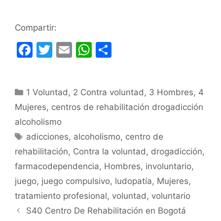
Compartir:
F
T
E
W
C
a
w
m
h
o
c
itt
ai
at
m
Categorías
1 Voluntad
e
er
,
l
2 Contra voluntad
s
p
,
3 Hombres
,
4
Mujeres
,
centros de rehabilitación drogadicción
b
A
ar
alcoholismo
o
p
tir
Etiquetas
adicciones
,
alcoholismo
,
centro de
o
p
rehabilitación
,
Contra la voluntad
,
drogadicción
,
k
farmacodependencia
,
Hombres
,
involuntario
,
juego
,
juego compulsivo
,
ludopatía
,
Mujeres
,
tratamiento profesional
,
voluntad
,
voluntario
S40 Centro De Rehabilitación en Bogotá