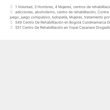
c
itt
ai
at
m
Categorías
1 Voluntad
,
3 Hombres
,
4 Mujeres
,
centros de rehabilita
e
er
l
s
p
Etiquetas
adicciones
,
alcoholismo
,
centro de rehabilitación
,
Contra 
b
A
ar
juego
,
juego compulsivo
,
ludopatía
,
Mujeres
,
tratamiento pro
S49 Centro De Rehabilitación en Bogotá Cundinamarca D
o
p
tir
S51 Centro De Rehabilitación en Yopal Casanare Drogadi
o
p
k