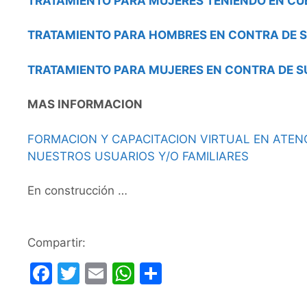
TRATAMIENTO PARA MUJERES TENIENDO EN CU
TRATAMIENTO PARA HOMBRES EN CONTRA DE S
TRATAMIENTO PARA MUJERES EN CONTRA DE S
MAS INFORMACION
FORMACION Y CAPACITACION VIRTUAL EN ATENC
NUESTROS USUARIOS Y/O FAMILIARES
En construcción …
Compartir:
F
T
E
W
C
a
w
m
h
o