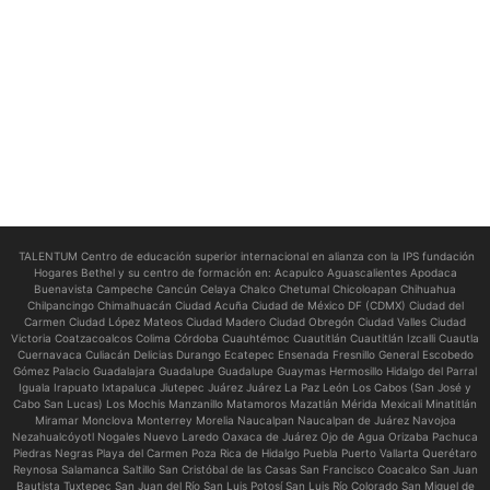
TALENTUM Centro de educación superior internacional en alianza con la IPS fundación
Hogares Bethel y su centro de formación en:
Acapulco Aguascalientes Apodaca
Buenavista Campeche Cancún Celaya Chalco Chetumal Chicoloapan Chihuahua
Chilpancingo Chimalhuacán Ciudad Acuña Ciudad de México DF (CDMX) Ciudad del
Carmen Ciudad López Mateos Ciudad Madero Ciudad Obregón Ciudad Valles Ciudad
Victoria Coatzacoalcos Colima Córdoba Cuauhtémoc Cuautitlán Cuautitlán Izcalli Cuautla
Cuernavaca Culiacán Delicias Durango Ecatepec Ensenada Fresnillo General Escobedo
Gómez Palacio Guadalajara Guadalupe Guadalupe Guaymas Hermosillo Hidalgo del Parral
Iguala Irapuato Ixtapaluca Jiutepec Juárez Juárez La Paz León Los Cabos (San José y
Cabo San Lucas) Los Mochis Manzanillo Matamoros Mazatlán Mérida Mexicali Minatitlán
Miramar Monclova Monterrey Morelia Naucalpan Naucalpan de Juárez Navojoa
Nezahualcóyotl Nogales Nuevo Laredo Oaxaca de Juárez Ojo de Agua Orizaba Pachuca
Piedras Negras Playa del Carmen Poza Rica de Hidalgo Puebla Puerto Vallarta Querétaro
Reynosa Salamanca Saltillo San Cristóbal de las Casas San Francisco Coacalco San Juan
Bautista Tuxtepec San Juan del Río San Luis Potosí San Luis Río Colorado San Miguel de