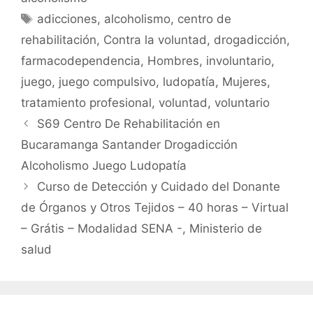
o
p
tir
Etiquetas
adicciones
,
alcoholismo
,
centro de
o
p
rehabilitación
,
Contra la voluntad
,
drogadicción
,
k
farmacodependencia
,
Hombres
,
involuntario
,
juego
,
juego compulsivo
,
ludopatía
,
Mujeres
,
tratamiento profesional
,
voluntad
,
voluntario
S69 Centro De Rehabilitación en
Bucaramanga Santander Drogadicción
Alcoholismo Juego Ludopatía
Curso de Detección y Cuidado del Donante
de Órganos y Otros Tejidos – 40 horas – Virtual
– Grátis – Modalidad SENA -, Ministerio de
salud