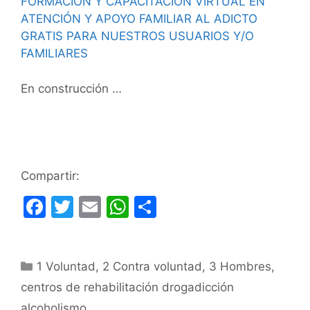
FORMACION Y CAPACITACION VIRTUAL EN
ATENCIÓN Y APOYO FAMILIAR AL ADICTO
GRATIS PARA NUESTROS USUARIOS Y/O
FAMILIARES
En construcción …
Compartir:
F
T
E
W
C
a
w
m
h
o
c
itt
ai
at
m
Categorías
1 Voluntad
e
er
,
l
2 Contra voluntad
s
p
,
3 Hombres
,
centros de rehabilitación drogadicción
b
A
ar
alcoholismo