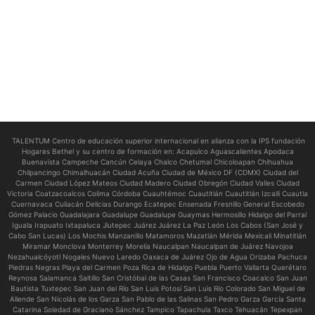
TALENTUM Centro de educación superior internacional en alianza con la IPS fundación
Hogares Bethel y su centro de formación en:
Acapulco Aguascalientes Apodaca
Buenavista Campeche Cancún Celaya Chalco Chetumal Chicoloapan Chihuahua
Chilpancingo Chimalhuacán Ciudad Acuña Ciudad de México DF (CDMX) Ciudad del
Carmen Ciudad López Mateos Ciudad Madero Ciudad Obregón Ciudad Valles Ciudad
Victoria Coatzacoalcos Colima Córdoba Cuauhtémoc Cuautitlán Cuautitlán Izcalli Cuautla
Cuernavaca Culiacán Delicias Durango Ecatepec Ensenada Fresnillo General Escobedo
Gómez Palacio Guadalajara Guadalupe Guadalupe Guaymas Hermosillo Hidalgo del Parral
Iguala Irapuato Ixtapaluca Jiutepec Juárez Juárez La Paz León Los Cabos (San José y
Cabo San Lucas) Los Mochis Manzanillo Matamoros Mazatlán Mérida Mexicali Minatitlán
Miramar Monclova Monterrey Morelia Naucalpan Naucalpan de Juárez Navojoa
Nezahualcóyotl Nogales Nuevo Laredo Oaxaca de Juárez Ojo de Agua Orizaba Pachuca
Piedras Negras Playa del Carmen Poza Rica de Hidalgo Puebla Puerto Vallarta Querétaro
Reynosa Salamanca Saltillo San Cristóbal de las Casas San Francisco Coacalco San Juan
Bautista Tuxtepec San Juan del Río San Luis Potosí San Luis Río Colorado San Miguel de
Allende San Nicolás de los Garza San Pablo de las Salinas San Pedro Garza García Santa
Catarina Soledad de Graciano Sánchez Tampico Tapachula Taxco Tehuacán Tepexpan