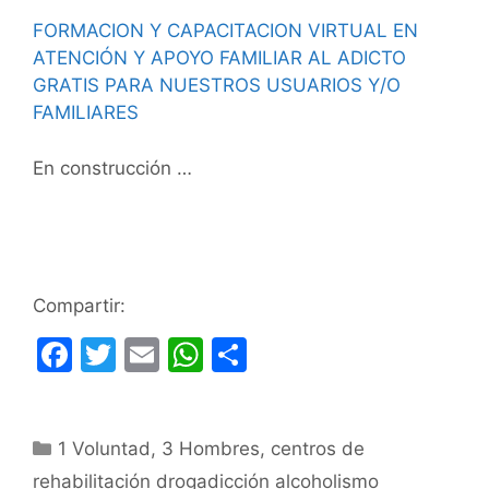
FORMACION Y CAPACITACION VIRTUAL EN
ATENCIÓN Y APOYO FAMILIAR AL ADICTO
GRATIS PARA NUESTROS USUARIOS Y/O
FAMILIARES
En construcción …
Compartir:
F
T
E
W
C
a
w
m
h
o
c
itt
ai
at
m
Categorías
1 Voluntad
e
er
,
l
3 Hombres
s
p
,
centros de
rehabilitación drogadicción alcoholismo