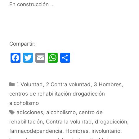
En construcción …
Compartir:
F
T
E
W
C
a
w
m
h
o
c
itt
ai
at
m
Categorías
1 Voluntad
e
er
,
l
2 Contra voluntad
s
p
,
3 Hombres
,
centros de rehabilitación drogadicción
b
A
ar
alcoholismo
o
p
tir
Etiquetas
adicciones
,
alcoholismo
,
centro de
o
p
rehabilitación
,
Contra la voluntad
,
drogadicción
,
k
farmacodependencia
,
Hombres
,
involuntario
,