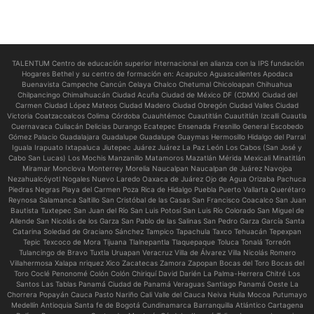
TALENTUM Centro de educación superior internacional en alianza con la IPS fundación
Hogares Bethel y su centro de formación en:
Acapulco Aguascalientes Apodaca
Buenavista Campeche Cancún Celaya Chalco Chetumal Chicoloapan Chihuahua
Chilpancingo Chimalhuacán Ciudad Acuña Ciudad de México DF (CDMX) Ciudad del
Carmen Ciudad López Mateos Ciudad Madero Ciudad Obregón Ciudad Valles Ciudad
Victoria Coatzacoalcos Colima Córdoba Cuauhtémoc Cuautitlán Cuautitlán Izcalli Cuautla
Cuernavaca Culiacán Delicias Durango Ecatepec Ensenada Fresnillo General Escobedo
Gómez Palacio Guadalajara Guadalupe Guadalupe Guaymas Hermosillo Hidalgo del Parral
Iguala Irapuato Ixtapaluca Jiutepec Juárez Juárez La Paz León Los Cabos (San José y
Cabo San Lucas) Los Mochis Manzanillo Matamoros Mazatlán Mérida Mexicali Minatitlán
Miramar Monclova Monterrey Morelia Naucalpan Naucalpan de Juárez Navojoa
Nezahualcóyotl Nogales Nuevo Laredo Oaxaca de Juárez Ojo de Agua Orizaba Pachuca
Piedras Negras Playa del Carmen Poza Rica de Hidalgo Puebla Puerto Vallarta Querétaro
Reynosa Salamanca Saltillo San Cristóbal de las Casas San Francisco Coacalco San Juan
Bautista Tuxtepec San Juan del Río San Luis Potosí San Luis Río Colorado San Miguel de
Allende San Nicolás de los Garza San Pablo de las Salinas San Pedro Garza García Santa
Catarina Soledad de Graciano Sánchez Tampico Tapachula Taxco Tehuacán Tepexpan
Tepic Texcoco de Mora Tijuana Tlalnepantla Tlaquepaque Toluca Tonalá Torreón
Tulancingo de Bravo Tuxtla Uruapan Veracruz Villa de Álvarez Villa Nicolás Romero
Villahermosa Xalapa nriquez Xico Zacatecas Zamora Zapopan Bocas del Toro Bocas del
Toro Coclé Penonomé Colón Colón Chiriquí David Darién La Palma-Herrera Chitré Los
Santos Las Tablas Panamá Ciudad de Panamá Veraguas Santiago Panamá Oeste La
Chorrera Popayán Cauca Pasto Nariño Cali Valle del Cauca Neiva Huila Mocoa Putumayo
Medellín Antioquia Santa fe de Bogotá Cundinamarca Barranquilla Atlántico Cartagena