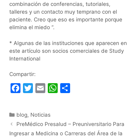
combinación de conferencias, tutoriales,
talleres y un contacto muy temprano con el
paciente. Creo que eso es importante porque
elimina el miedo “.
* Algunas de las instituciones que aparecen en
este artículo son socios comerciales de Study
International
Compartir:
F
T
E
W
C
a
w
m
h
o
c
itt
ai
at
m
Categorías
blog
e
,
Noticias
er
l
s
p
PreMédico Presalud – Preuniversitario Para
b
A
ar
Ingresar a Medicina o Carreras del Área de la
o
p
tir