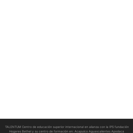
TALENTUM Centro de educación superior internacional en alianza con la IPS fundación
Hogares Bethel y su centro de formación en:
Acapulco Aguascalientes Apodaca