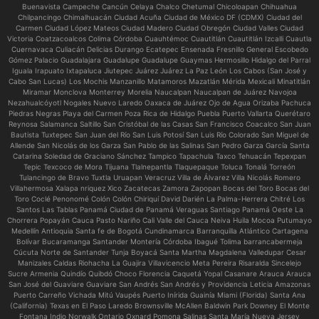
Buenavista Campeche Cancún Celaya Chalco Chetumal Chicoloapan Chihuahua
Chilpancingo Chimalhuacán Ciudad Acuña Ciudad de México DF (CDMX) Ciudad del
Carmen Ciudad López Mateos Ciudad Madero Ciudad Obregón Ciudad Valles Ciudad
Victoria Coatzacoalcos Colima Córdoba Cuauhtémoc Cuautitlán Cuautitlán Izcalli Cuautla
Cuernavaca Culiacán Delicias Durango Ecatepec Ensenada Fresnillo General Escobedo
Gómez Palacio Guadalajara Guadalupe Guadalupe Guaymas Hermosillo Hidalgo del Parral
Iguala Irapuato Ixtapaluca Jiutepec Juárez Juárez La Paz León Los Cabos (San José y
Cabo San Lucas) Los Mochis Manzanillo Matamoros Mazatlán Mérida Mexicali Minatitlán
Miramar Monclova Monterrey Morelia Naucalpan Naucalpan de Juárez Navojoa
Nezahualcóyotl Nogales Nuevo Laredo Oaxaca de Juárez Ojo de Agua Orizaba Pachuca
Piedras Negras Playa del Carmen Poza Rica de Hidalgo Puebla Puerto Vallarta Querétaro
Reynosa Salamanca Saltillo San Cristóbal de las Casas San Francisco Coacalco San Juan
Bautista Tuxtepec San Juan del Río San Luis Potosí San Luis Río Colorado San Miguel de
Allende San Nicolás de los Garza San Pablo de las Salinas San Pedro Garza García Santa
Catarina Soledad de Graciano Sánchez Tampico Tapachula Taxco Tehuacán Tepexpan
Tepic Texcoco de Mora Tijuana Tlalnepantla Tlaquepaque Toluca Tonalá Torreón
Tulancingo de Bravo Tuxtla Uruapan Veracruz Villa de Álvarez Villa Nicolás Romero
Villahermosa Xalapa nriquez Xico Zacatecas Zamora Zapopan Bocas del Toro Bocas del
Toro Coclé Penonomé Colón Colón Chiriquí David Darién La Palma-Herrera Chitré Los
Santos Las Tablas Panamá Ciudad de Panamá Veraguas Santiago Panamá Oeste La
Chorrera Popayán Cauca Pasto Nariño Cali Valle del Cauca Neiva Huila Mocoa Putumayo
Medellín Antioquia Santa fe de Bogotá Cundinamarca Barranquilla Atlántico Cartagena
Bolívar Bucaramanga Santander Montería Córdoba Ibagué Tolima barrancabermeja
Cúcuta Norte de Santander Tunja Boyacá Santa Martha Magdalena Valledupar Cesar
Manizales Caldas Riohacha La Guajira Villavicencio Meta Pereira Risaralda Sincelejo
Sucre Armenia Quindío Quibdó Choco Florencia Caquetá Yopal Casanare Arauca Arauca
San José del Guaviare Guaviare San Andrés San Andrés y Providencia Leticia Amazonas
Puerto Carreño Vichada Mitú Vaupés Puerto Inírida Guainía Miami (Florida) Santa Ana
(California) Texas en El Paso Laredo Brownsville McAllen Baldwin Park Downey El Monte
Fontana Indio Norwalk Ontario Oxnard Pomona Salinas Santa María Nueva Jersey