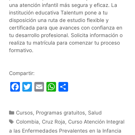
una atención infantil más segura y eficaz. La
institución educativa Talentum pone a tu
disposición una ruta de estudio flexible y
certificada para que avances con confianza en
tu desarrollo profesional. Solicita información o
realiza tu matrícula para comenzar tu proceso
formativo.
Compartir:
F
T
E
W
C
a
w
m
h
o
c
itt
ai
at
m
Categorías
Cursos
e
er
,
Programas gratuitos
l
s
p
,
Salud
Etiquetas
Colombia
,
Cruz Roja
,
Curso Atención Integral
b
A
ar
a las Enfermedades Prevalentes en la Infancia
o
p
tir