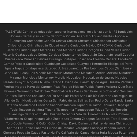
TALENTUM Centro de educación superior internacional en alianza con la IPS fundación
Hogares Bethel y su centro de formación en:
Acapulco Aguascalientes Apodaca
Buenavista Campeche Cancún Celaya Chalco Chetumal Chicoloapan Chihuahua
Chilpancingo Chimalhuacán Ciudad Acuña Ciudad de México DF (CDMX) Ciudad del
Carmen Ciudad López Mateos Ciudad Madero Ciudad Obregón Ciudad Valles Ciudad
Victoria Coatzacoalcos Colima Córdoba Cuauhtémoc Cuautitlán Cuautitlán Izcalli Cuautla
Cuernavaca Culiacán Delicias Durango Ecatepec Ensenada Fresnillo General Escobedo
Gómez Palacio Guadalajara Guadalupe Guadalupe Guaymas Hermosillo Hidalgo del Parral
Iguala Irapuato Ixtapaluca Jiutepec Juárez Juárez La Paz León Los Cabos (San José y
Cabo San Lucas) Los Mochis Manzanillo Matamoros Mazatlán Mérida Mexicali Minatitlán
Miramar Monclova Monterrey Morelia Naucalpan Naucalpan de Juárez Navojoa
Nezahualcóyotl Nogales Nuevo Laredo Oaxaca de Juárez Ojo de Agua Orizaba Pachuca
Piedras Negras Playa del Carmen Poza Rica de Hidalgo Puebla Puerto Vallarta Querétaro
Reynosa Salamanca Saltillo San Cristóbal de las Casas San Francisco Coacalco San Juan
Bautista Tuxtepec San Juan del Río San Luis Potosí San Luis Río Colorado San Miguel de
Allende San Nicolás de los Garza San Pablo de las Salinas San Pedro Garza García Santa
Catarina Soledad de Graciano Sánchez Tampico Tapachula Taxco Tehuacán Tepexpan
Tepic Texcoco de Mora Tijuana Tlalnepantla Tlaquepaque Toluca Tonalá Torreón
Tulancingo de Bravo Tuxtla Uruapan Veracruz Villa de Álvarez Villa Nicolás Romero
Villahermosa Xalapa nriquez Xico Zacatecas Zamora Zapopan Bocas del Toro Bocas del
Toro Coclé Penonomé Colón Colón Chiriquí David Darién La Palma-Herrera Chitré Los
Santos Las Tablas Panamá Ciudad de Panamá Veraguas Santiago Panamá Oeste La
Chorrera Popayán Cauca Pasto Nariño Cali Valle del Cauca Neiva Huila Mocoa Putumayo
Medellín Antioquia Santa fe de Bogotá Cundinamarca Barranquilla Atlántico Cartagena