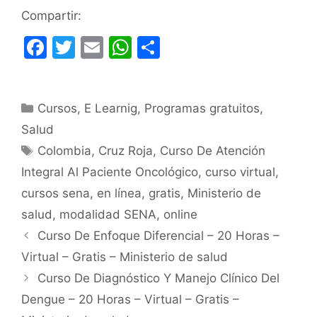
Compartir:
F
T
E
W
C
a
w
m
h
o
c
itt
ai
at
m
Categorías
Cursos
e
er
,
E Learnig
l
s
,
Programas gratuitos
p
,
Salud
b
A
ar
Etiquetas
Colombia
,
Cruz Roja
,
Curso De Atención
o
p
tir
Integral Al Paciente Oncológico
,
curso virtual
,
o
p
cursos sena
,
en línea
,
gratis
,
Ministerio de
k
salud
,
modalidad SENA
,
online
Curso De Enfoque Diferencial – 20 Horas –
Virtual – Gratis – Ministerio de salud
Curso De Diagnóstico Y Manejo Clínico Del
Dengue – 20 Horas – Virtual – Gratis –