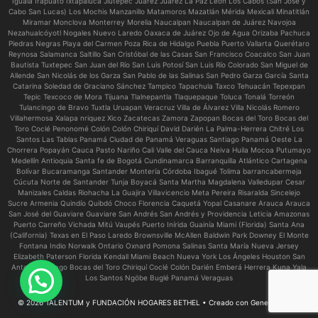
Iguala Irapuato Ixtapaluca Jiutepec Juárez Juárez La Paz León Los Cabos (San José y
Cabo San Lucas) Los Mochis Manzanillo Matamoros Mazatlán Mérida Mexicali Minatitlán
Miramar Monclova Monterrey Morelia Naucalpan Naucalpan de Juárez Navojoa
Nezahualcóyotl Nogales Nuevo Laredo Oaxaca de Juárez Ojo de Agua Orizaba Pachuca
Piedras Negras Playa del Carmen Poza Rica de Hidalgo Puebla Puerto Vallarta Querétaro
Reynosa Salamanca Saltillo San Cristóbal de las Casas San Francisco Coacalco San Juan
Bautista Tuxtepec San Juan del Río San Luis Potosí San Luis Río Colorado San Miguel de
Allende San Nicolás de los Garza San Pablo de las Salinas San Pedro Garza García Santa
Catarina Soledad de Graciano Sánchez Tampico Tapachula Taxco Tehuacán Tepexpan
Tepic Texcoco de Mora Tijuana Tlalnepantla Tlaquepaque Toluca Tonalá Torreón
Tulancingo de Bravo Tuxtla Uruapan Veracruz Villa de Álvarez Villa Nicolás Romero
Villahermosa Xalapa nriquez Xico Zacatecas Zamora Zapopan Bocas del Toro Bocas del
Toro Coclé Penonomé Colón Colón Chiriquí David Darién La Palma-Herrera Chitré Los
Santos Las Tablas Panamá Ciudad de Panamá Veraguas Santiago Panamá Oeste La
Chorrera Popayán Cauca Pasto Nariño Cali Valle del Cauca Neiva Huila Mocoa Putumayo
Medellín Antioquia Santa fe de Bogotá Cundinamarca Barranquilla Atlántico Cartagena
Bolívar Bucaramanga Santander Montería Córdoba Ibagué Tolima barrancabermeja
Cúcuta Norte de Santander Tunja Boyacá Santa Martha Magdalena Valledupar Cesar
Manizales Caldas Riohacha La Guajira Villavicencio Meta Pereira Risaralda Sincelejo
Sucre Armenia Quindío Quibdó Choco Florencia Caquetá Yopal Casanare Arauca Arauca
San José del Guaviare Guaviare San Andrés San Andrés y Providencia Leticia Amazonas
Puerto Carreño Vichada Mitú Vaupés Puerto Inírida Guainía Miami (Florida) Santa Ana
(California) Texas en El Paso Laredo Brownsville McAllen Baldwin Park Downey El Monte
Fontana Indio Norwalk Ontario Oxnard Pomona Salinas Santa María Nueva Jersey
Elizabeth Paterson Florida Kendall Miami Beach Nueva York Los Ángeles Houston San
Antonio Chicago Bocas del Toro Chiriquí Coclé Colón Darién Emberá Herrera Kuna Yala
Necesitas ayuda?
Los Santos Ngöbe Buglé Panamá Veraguas
© 2026 TALENTUM y FUNDACIÓN HOGARES BETHEL
• Creado con
GeneratePress