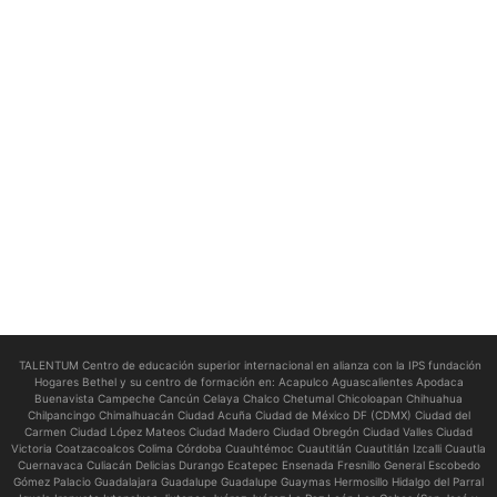
TALENTUM Centro de educación superior internacional en alianza con la IPS fundación
Hogares Bethel y su centro de formación en:
Acapulco Aguascalientes Apodaca
Buenavista Campeche Cancún Celaya Chalco Chetumal Chicoloapan Chihuahua
Chilpancingo Chimalhuacán Ciudad Acuña Ciudad de México DF (CDMX) Ciudad del
Carmen Ciudad López Mateos Ciudad Madero Ciudad Obregón Ciudad Valles Ciudad
Victoria Coatzacoalcos Colima Córdoba Cuauhtémoc Cuautitlán Cuautitlán Izcalli Cuautla
Cuernavaca Culiacán Delicias Durango Ecatepec Ensenada Fresnillo General Escobedo
Gómez Palacio Guadalajara Guadalupe Guadalupe Guaymas Hermosillo Hidalgo del Parral