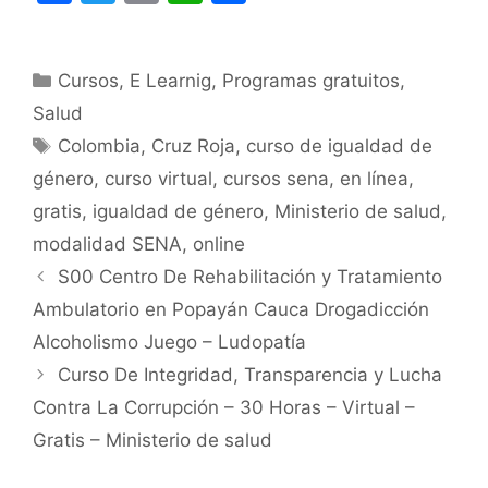
a
w
m
h
o
c
itt
ai
at
m
Categorías
Cursos
e
er
,
E Learnig
l
s
,
Programas gratuitos
p
,
Salud
b
A
ar
Etiquetas
Colombia
,
Cruz Roja
,
curso de igualdad de
o
p
tir
género
,
curso virtual
,
cursos sena
,
en línea
,
o
p
gratis
,
igualdad de género
,
Ministerio de salud
,
k
modalidad SENA
,
online
S00 Centro De Rehabilitación y Tratamiento
Ambulatorio en Popayán Cauca Drogadicción
Alcoholismo Juego – Ludopatía
Curso De Integridad, Transparencia y Lucha
Contra La Corrupción – 30 Horas – Virtual –
Gratis – Ministerio de salud