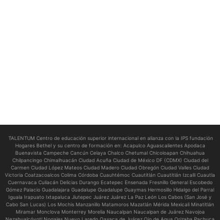
TALENTUM Centro de educación superior internacional en alianza con la IPS fundación
Hogares Bethel y su centro de formación en:
Acapulco Aguascalientes Apodaca
Buenavista Campeche Cancún Celaya Chalco Chetumal Chicoloapan Chihuahua
Chilpancingo Chimalhuacán Ciudad Acuña Ciudad de México DF (CDMX) Ciudad del
Carmen Ciudad López Mateos Ciudad Madero Ciudad Obregón Ciudad Valles Ciudad
Victoria Coatzacoalcos Colima Córdoba Cuauhtémoc Cuautitlán Cuautitlán Izcalli Cuautla
Cuernavaca Culiacán Delicias Durango Ecatepec Ensenada Fresnillo General Escobedo
Gómez Palacio Guadalajara Guadalupe Guadalupe Guaymas Hermosillo Hidalgo del Parral
Iguala Irapuato Ixtapaluca Jiutepec Juárez Juárez La Paz León Los Cabos (San José y
Cabo San Lucas) Los Mochis Manzanillo Matamoros Mazatlán Mérida Mexicali Minatitlán
Miramar Monclova Monterrey Morelia Naucalpan Naucalpan de Juárez Navojoa
Nezahualcóyotl Nogales Nuevo Laredo Oaxaca de Juárez Ojo de Agua Orizaba Pachuca