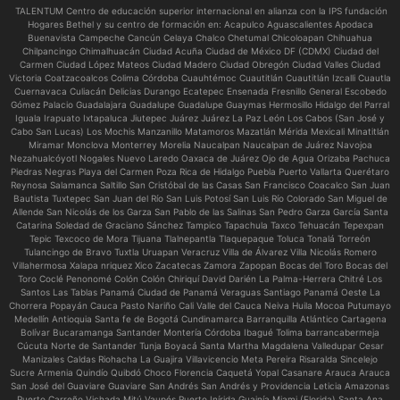
TALENTUM Centro de educación superior internacional en alianza con la IPS fundación
Hogares Bethel y su centro de formación en:
Acapulco Aguascalientes Apodaca
Buenavista Campeche Cancún Celaya Chalco Chetumal Chicoloapan Chihuahua
Chilpancingo Chimalhuacán Ciudad Acuña Ciudad de México DF (CDMX) Ciudad del
Carmen Ciudad López Mateos Ciudad Madero Ciudad Obregón Ciudad Valles Ciudad
Victoria Coatzacoalcos Colima Córdoba Cuauhtémoc Cuautitlán Cuautitlán Izcalli Cuautla
Cuernavaca Culiacán Delicias Durango Ecatepec Ensenada Fresnillo General Escobedo
Gómez Palacio Guadalajara Guadalupe Guadalupe Guaymas Hermosillo Hidalgo del Parral
Iguala Irapuato Ixtapaluca Jiutepec Juárez Juárez La Paz León Los Cabos (San José y
Cabo San Lucas) Los Mochis Manzanillo Matamoros Mazatlán Mérida Mexicali Minatitlán
Miramar Monclova Monterrey Morelia Naucalpan Naucalpan de Juárez Navojoa
Nezahualcóyotl Nogales Nuevo Laredo Oaxaca de Juárez Ojo de Agua Orizaba Pachuca
Piedras Negras Playa del Carmen Poza Rica de Hidalgo Puebla Puerto Vallarta Querétaro
Reynosa Salamanca Saltillo San Cristóbal de las Casas San Francisco Coacalco San Juan
Bautista Tuxtepec San Juan del Río San Luis Potosí San Luis Río Colorado San Miguel de
Allende San Nicolás de los Garza San Pablo de las Salinas San Pedro Garza García Santa
Catarina Soledad de Graciano Sánchez Tampico Tapachula Taxco Tehuacán Tepexpan
Tepic Texcoco de Mora Tijuana Tlalnepantla Tlaquepaque Toluca Tonalá Torreón
Tulancingo de Bravo Tuxtla Uruapan Veracruz Villa de Álvarez Villa Nicolás Romero
Villahermosa Xalapa nriquez Xico Zacatecas Zamora Zapopan Bocas del Toro Bocas del
Toro Coclé Penonomé Colón Colón Chiriquí David Darién La Palma-Herrera Chitré Los
Santos Las Tablas Panamá Ciudad de Panamá Veraguas Santiago Panamá Oeste La
Chorrera Popayán Cauca Pasto Nariño Cali Valle del Cauca Neiva Huila Mocoa Putumayo
Medellín Antioquia Santa fe de Bogotá Cundinamarca Barranquilla Atlántico Cartagena
Bolívar Bucaramanga Santander Montería Córdoba Ibagué Tolima barrancabermeja
Cúcuta Norte de Santander Tunja Boyacá Santa Martha Magdalena Valledupar Cesar
Manizales Caldas Riohacha La Guajira Villavicencio Meta Pereira Risaralda Sincelejo
Sucre Armenia Quindío Quibdó Choco Florencia Caquetá Yopal Casanare Arauca Arauca
San José del Guaviare Guaviare San Andrés San Andrés y Providencia Leticia Amazonas
Puerto Carreño Vichada Mitú Vaupés Puerto Inírida Guainía Miami (Florida) Santa Ana