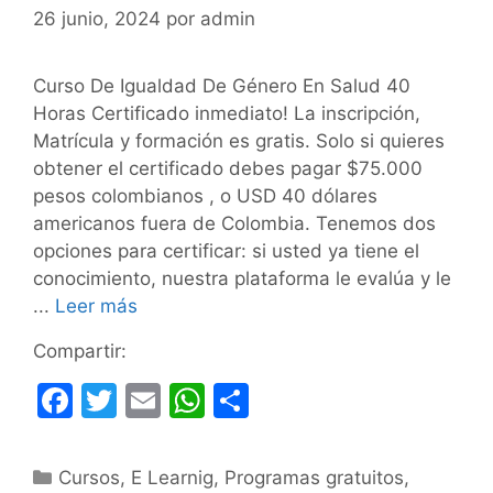
26 junio, 2024
por
admin
Curso De Igualdad De Género En Salud 40
Horas Certificado inmediato! La inscripción,
Matrícula y formación es gratis. Solo si quieres
obtener el certificado debes pagar $75.000
pesos colombianos , o USD 40 dólares
americanos fuera de Colombia. Tenemos dos
opciones para certificar: si usted ya tiene el
conocimiento, nuestra plataforma le evalúa y le
...
Leer más
Compartir:
F
T
E
W
C
a
w
m
h
o
c
itt
ai
at
m
Categorías
Cursos
,
E Learnig
,
Programas gratuitos
,