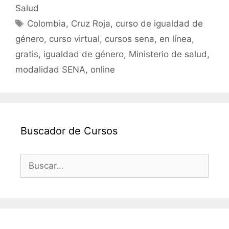
e
er
l
s
p
Salud
b
A
ar
Etiquetas
Colombia
,
Cruz Roja
,
curso de igualdad de
o
p
tir
género
,
curso virtual
,
cursos sena
,
en línea
,
o
p
gratis
,
igualdad de género
,
Ministerio de salud
,
k
modalidad SENA
,
online
Buscador de Cursos
Buscar: