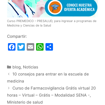
Curso PREMEDICO – PRESALUD, para ingresar a programas de
Medicina y Ciencias de la Salud
Compartir:
F
T
E
W
C
a
w
m
h
o
c
itt
ai
at
m
Categorías
blog
e
,
Noticias
er
l
s
p
10 consejos para entrar en la escuela de
b
A
ar
medicina
o
p
tir
Curso de Farmacovigilancia Grátis virtual 20
o
p
horas – Virtual – Grátis – Modalidad SENA -,
k
Ministerio de salud