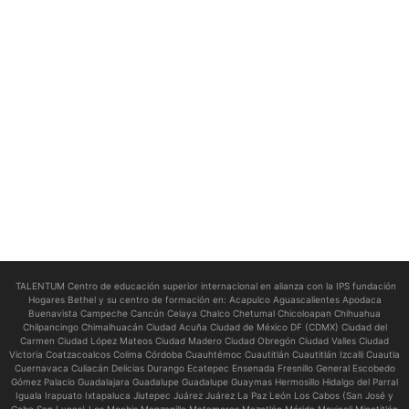
TALENTUM Centro de educación superior internacional en alianza con la IPS fundación
Hogares Bethel y su centro de formación en:
Acapulco Aguascalientes Apodaca
Buenavista Campeche Cancún Celaya Chalco Chetumal Chicoloapan Chihuahua
Chilpancingo Chimalhuacán Ciudad Acuña Ciudad de México DF (CDMX) Ciudad del
Carmen Ciudad López Mateos Ciudad Madero Ciudad Obregón Ciudad Valles Ciudad
Victoria Coatzacoalcos Colima Córdoba Cuauhtémoc Cuautitlán Cuautitlán Izcalli Cuautla
Cuernavaca Culiacán Delicias Durango Ecatepec Ensenada Fresnillo General Escobedo
Gómez Palacio Guadalajara Guadalupe Guadalupe Guaymas Hermosillo Hidalgo del Parral
Iguala Irapuato Ixtapaluca Jiutepec Juárez Juárez La Paz León Los Cabos (San José y
Cabo San Lucas) Los Mochis Manzanillo Matamoros Mazatlán Mérida Mexicali Minatitlán