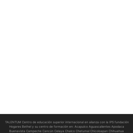
TALENTUM Centro de educación superior internacional en alianza con la IPS fundación
Hogares Bethel y su centro de formación en:
Acapulco Aguascalientes Apodaca
Buenavista Campeche Cancún Celaya Chalco Chetumal Chicoloapan Chihuahua