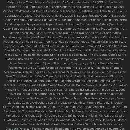
Chilpancingo Chimalhuacán Ciudad Acuña Ciudad de México DF (CDMX) Ciudad del
Carmen Ciudad López Mateos Ciudad Madero Ciudad Obregón Ciudad Valles Ciudad
Victoria Coatzacoalcos Colima Córdoba Cuauhtémoc Cuautitlán Cuautitlán Izcalli Cuautla
Cuernavaca Culiacán Delicias Durango Ecatepec Ensenada Fresnillo General Escobedo
Gómez Palacio Guadalajara Guadalupe Guadalupe Guaymas Hermosillo Hidalgo del Parral
Iguala Irapuato Ixtapaluca Jiutepec Juárez Juárez La Paz León Los Cabos (San José y
Cabo San Lucas) Los Mochis Manzanillo Matamoros Mazatlán Mérida Mexicali Minatitlán
Miramar Monclova Monterrey Morelia Naucalpan Naucalpan de Juárez Navojoa
Nezahualcóyotl Nogales Nuevo Laredo Oaxaca de Juárez Ojo de Agua Orizaba Pachuca
Piedras Negras Playa del Carmen Poza Rica de Hidalgo Puebla Puerto Vallarta Querétaro
Reynosa Salamanca Saltillo San Cristóbal de las Casas San Francisco Coacalco San Juan
Bautista Tuxtepec San Juan del Río San Luis Potosí San Luis Río Colorado San Miguel de
Allende San Nicolás de los Garza San Pablo de las Salinas San Pedro Garza García Santa
Catarina Soledad de Graciano Sánchez Tampico Tapachula Taxco Tehuacán Tepexpan
Tepic Texcoco de Mora Tijuana Tlalnepantla Tlaquepaque Toluca Tonalá Torreón
Tulancingo de Bravo Tuxtla Uruapan Veracruz Villa de Álvarez Villa Nicolás Romero
Villahermosa Xalapa nriquez Xico Zacatecas Zamora Zapopan Bocas del Toro Bocas del
Toro Coclé Penonomé Colón Colón Chiriquí David Darién La Palma-Herrera Chitré Los
Santos Las Tablas Panamá Ciudad de Panamá Veraguas Santiago Panamá Oeste La
Chorrera Popayán Cauca Pasto Nariño Cali Valle del Cauca Neiva Huila Mocoa Putumayo
Medellín Antioquia Santa fe de Bogotá Cundinamarca Barranquilla Atlántico Cartagena
Bolívar Bucaramanga Santander Montería Córdoba Ibagué Tolima barrancabermeja
Cúcuta Norte de Santander Tunja Boyacá Santa Martha Magdalena Valledupar Cesar
Manizales Caldas Riohacha La Guajira Villavicencio Meta Pereira Risaralda Sincelejo
Sucre Armenia Quindío Quibdó Choco Florencia Caquetá Yopal Casanare Arauca Arauca
San José del Guaviare Guaviare San Andrés San Andrés y Providencia Leticia Amazonas
Puerto Carreño Vichada Mitú Vaupés Puerto Inírida Guainía Miami (Florida) Santa Ana
(California) Texas en El Paso Laredo Brownsville McAllen Baldwin Park Downey El Monte
Fontana Indio Norwalk Ontario Oxnard Pomona Salinas Santa María Nueva Jersey
Elizabeth Paterson Florida Kendall Miami Beach Nueva York Los Ángeles Houston San