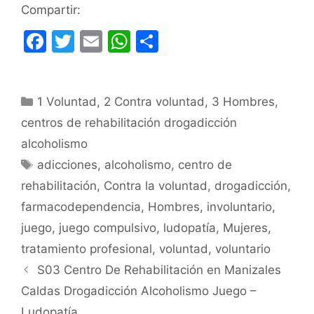
Compartir:
F
T
E
W
C
a
w
m
h
o
c
itt
ai
at
m
Categorías
1 Voluntad
e
er
,
l
2 Contra voluntad
s
p
,
3 Hombres
,
centros de rehabilitación drogadicción
b
A
ar
alcoholismo
o
p
tir
Etiquetas
adicciones
,
alcoholismo
,
centro de
o
p
rehabilitación
,
Contra la voluntad
,
drogadicción
,
k
farmacodependencia
,
Hombres
,
involuntario
,
juego
,
juego compulsivo
,
ludopatía
,
Mujeres
,
tratamiento profesional
,
voluntad
,
voluntario
S03 Centro De Rehabilitación en Manizales
Caldas Drogadicción Alcoholismo Juego –
Ludopatía