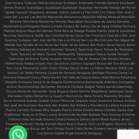
Cuernavaca Culiacán Delicias Durango Ecatepec Ensenada Fresnillo General Escobedo
Gómez Palacio Guadalajara Guadalupe Guadalupe Guaymas Hermosillo Hidalgo del Parral
Iguala Irapuato Ixtapaluca Jiutepec Juárez Juárez La Paz León Los Cabos (San José y
Cabo San Lucas) Los Mochis Manzanillo Matamoros Mazatlán Mérida Mexicali Minatitlán
Miramar Monclova Monterrey Morelia Naucalpan Naucalpan de Juárez Navojoa
Nezahualcóyotl Nogales Nuevo Laredo Oaxaca de Juárez Ojo de Agua Orizaba Pachuca
Piedras Negras Playa del Carmen Poza Rica de Hidalgo Puebla Puerto Vallarta Querétaro
Reynosa Salamanca Saltillo San Cristóbal de las Casas San Francisco Coacalco San Juan
Bautista Tuxtepec San Juan del Río San Luis Potosí San Luis Río Colorado San Miguel de
Allende San Nicolás de los Garza San Pablo de las Salinas San Pedro Garza García Santa
Catarina Soledad de Graciano Sánchez Tampico Tapachula Taxco Tehuacán Tepexpan
Tepic Texcoco de Mora Tijuana Tlalnepantla Tlaquepaque Toluca Tonalá Torreón
Tulancingo de Bravo Tuxtla Uruapan Veracruz Villa de Álvarez Villa Nicolás Romero
Villahermosa Xalapa nriquez Xico Zacatecas Zamora Zapopan Bocas del Toro Bocas del
Toro Coclé Penonomé Colón Colón Chiriquí David Darién La Palma-Herrera Chitré Los
Santos Las Tablas Panamá Ciudad de Panamá Veraguas Santiago Panamá Oeste La
Chorrera Popayán Cauca Pasto Nariño Cali Valle del Cauca Neiva Huila Mocoa Putumayo
Medellín Antioquia Santa fe de Bogotá Cundinamarca Barranquilla Atlántico Cartagena
Bolívar Bucaramanga Santander Montería Córdoba Ibagué Tolima barrancabermeja
Cúcuta Norte de Santander Tunja Boyacá Santa Martha Magdalena Valledupar Cesar
Manizales Caldas Riohacha La Guajira Villavicencio Meta Pereira Risaralda Sincelejo
Sucre Armenia Quindío Quibdó Choco Florencia Caquetá Yopal Casanare Arauca Arauca
San José del Guaviare Guaviare San Andrés San Andrés y Providencia Leticia Amazonas
Puerto Carreño Vichada Mitú Vaupés Puerto Inírida Guainía Miami (Florida) Santa Ana
(California) Texas en El Paso Laredo Brownsville McAllen Baldwin Park Downey El Monte
Fontana Indio Norwalk Ontario Oxnard Pomona Salinas Santa María Nueva Jersey
Elizabeth Paterson Florida Kendall Miami Beach Nueva York Los Ángeles Houston San
Antonio Chicago Bocas del Toro Chiriquí Coclé Colón Darién Emberá Herrera Kuna Yala
Los Santos Ngöbe Buglé Panamá Veraguas
Necesitas ayuda?