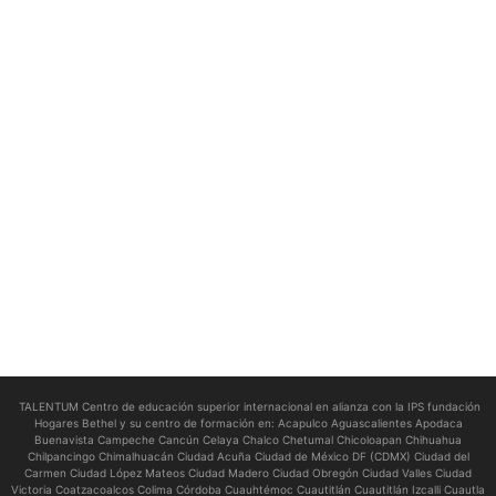
TALENTUM Centro de educación superior internacional en alianza con la IPS fundación
Hogares Bethel y su centro de formación en:
Acapulco Aguascalientes Apodaca
Buenavista Campeche Cancún Celaya Chalco Chetumal Chicoloapan Chihuahua
Chilpancingo Chimalhuacán Ciudad Acuña Ciudad de México DF (CDMX) Ciudad del
Carmen Ciudad López Mateos Ciudad Madero Ciudad Obregón Ciudad Valles Ciudad
Victoria Coatzacoalcos Colima Córdoba Cuauhtémoc Cuautitlán Cuautitlán Izcalli Cuautla