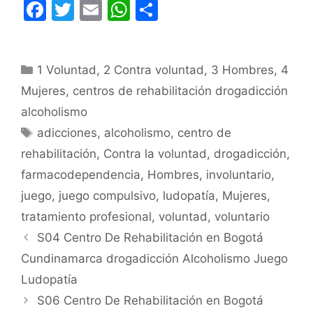
F
T
E
W
C
a
w
m
h
o
c
itt
ai
at
m
Categorías
1 Voluntad
e
er
,
l
2 Contra voluntad
s
p
,
3 Hombres
,
4
Mujeres
,
centros de rehabilitación drogadicción
b
A
ar
alcoholismo
o
p
tir
Etiquetas
adicciones
,
alcoholismo
,
centro de
o
p
rehabilitación
,
Contra la voluntad
,
drogadicción
,
k
farmacodependencia
,
Hombres
,
involuntario
,
juego
,
juego compulsivo
,
ludopatía
,
Mujeres
,
tratamiento profesional
,
voluntad
,
voluntario
S04 Centro De Rehabilitación en Bogotá
Cundinamarca drogadicción Alcoholismo Juego
Ludopatía
S06 Centro De Rehabilitación en Bogotá