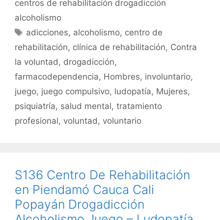
e
er
l
s
p
centros de rehabilitación drogadicción
b
A
ar
alcoholismo
o
p
tir
Etiquetas
adicciones
,
alcoholismo
,
centro de
o
p
rehabilitación
,
clínica de rehabilitación
,
Contra
k
la voluntad
,
drogadicción
,
farmacodependencia
,
Hombres
,
involuntario
,
juego
,
juego compulsivo
,
ludopatía
,
Mujeres
,
psiquiatría
,
salud mental
,
tratamiento
profesional
,
voluntad
,
voluntario
S136 Centro De Rehabilitación
en Piendamó Cauca Cali
Popayán Drogadicción
Alcoholismo Juego – Ludopatía