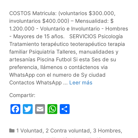
COSTOS Matricula: (voluntarios $300.000,
involuntarios $400.000) – Mensualidad: $
1.200.000 - Voluntario e Involuntario - Hombres
- Mayores de 15 años. SERVICIOS Psicología
Tratamiento terapéutico teoterapéutico terapia
familiar Psiquiatria Talleres, manualidades y
artesanías Piscina Futbol Si esta Ses de su
preferencia, llámenos o contáctenos via
WhatsApp con el numero de Sy ciudad
Contactos WhatsApp ...
Leer más
Compartir:
F
T
E
W
C
a
w
m
h
o
c
itt
ai
at
m
Categorías
1 Voluntad
,
2 Contra voluntad
,
3 Hombres
,