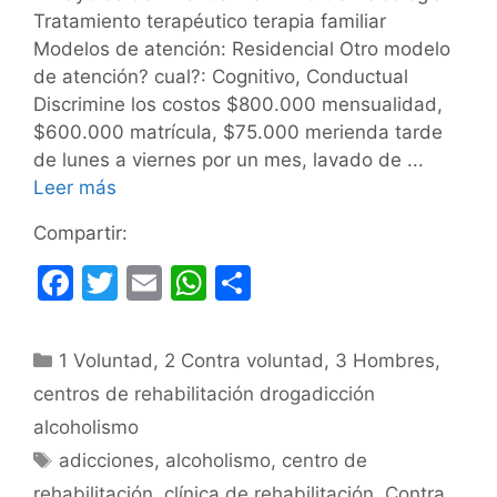
Tratamiento terapéutico terapia familiar
Modelos de atención: Residencial Otro modelo
de atención? cual?: Cognitivo, Conductual
Discrimine los costos $800.000 mensualidad,
$600.000 matrícula, $75.000 merienda tarde
de lunes a viernes por un mes, lavado de ...
Leer más
Compartir:
F
T
E
W
C
a
w
m
h
o
c
itt
ai
at
m
Categorías
1 Voluntad
,
2 Contra voluntad
,
3 Hombres
,
e
er
l
s
p
centros de rehabilitación drogadicción
b
A
ar
alcoholismo
o
p
tir
Etiquetas
adicciones
,
alcoholismo
,
centro de
o
p
rehabilitación
,
clínica de rehabilitación
,
Contra