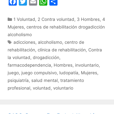
F
T
E
W
C
a
w
m
h
o
c
itt
ai
at
m
Categorías
1 Voluntad
,
2 Contra voluntad
,
3 Hombres
,
4
e
er
l
s
p
Mujeres
,
centros de rehabilitación drogadicción
b
A
ar
alcoholismo
o
p
tir
Etiquetas
adicciones
,
alcoholismo
,
centro de
o
p
rehabilitación
,
clínica de rehabilitación
,
Contra
k
la voluntad
,
drogadicción
,
farmacodependencia
,
Hombres
,
involuntario
,
juego
,
juego compulsivo
,
ludopatía
,
Mujeres
,
psiquiatría
,
salud mental
,
tratamiento
profesional
,
voluntad
,
voluntario