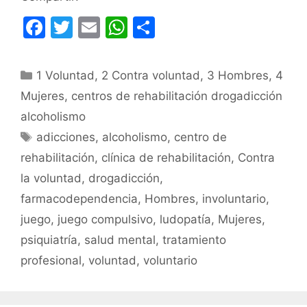
F
T
E
W
C
a
w
m
h
o
c
itt
ai
at
m
Categorías
1 Voluntad
,
2 Contra voluntad
,
3 Hombres
,
4
e
er
l
s
p
Mujeres
,
centros de rehabilitación drogadicción
b
A
ar
alcoholismo
o
p
tir
Etiquetas
adicciones
,
alcoholismo
,
centro de
o
p
rehabilitación
,
clínica de rehabilitación
,
Contra
k
la voluntad
,
drogadicción
,
farmacodependencia
,
Hombres
,
involuntario
,
juego
,
juego compulsivo
,
ludopatía
,
Mujeres
,
psiquiatría
,
salud mental
,
tratamiento
profesional
,
voluntad
,
voluntario