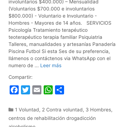
involuntarios $400.000) – Mensualidad
(Voluntarios $700.000 e involuntarios
$800.000) - Voluntario e Involuntario -
Hombres - Mayores de 14 años. SERVICIOS
Psicología Tratamiento terapéutico
teoterapéutico terapia familiar Psiquiatria
Talleres, manualidades y artesanías Panadería
Piscina Futbol Si esta Ses de su preferencia,
llámenos o contáctenos via WhatsApp con el
numero de ...
Leer más
Compartir:
F
T
E
W
C
a
w
m
h
o
c
itt
ai
at
m
Categorías
1 Voluntad
,
2 Contra voluntad
,
3 Hombres
,
e
er
l
s
p
centros de rehabilitación drogadicción
b
A
ar
alcoholismo