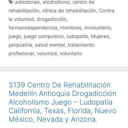
o
p
tir
Etiquetas
adicciones
,
alcoholismo
,
centro de
o
p
rehabilitación
,
clínica de rehabilitación
,
Contra
k
la voluntad
,
drogadicción
,
farmacodependencia
,
Hombres
,
involuntario
,
juego
,
juego compulsivo
,
ludopatía
,
Mujeres
,
psiquiatría
,
salud mental
,
tratamiento
profesional
,
voluntad
,
voluntario
S139 Centro De Rehabilitación
Medellín Antioquia Drogadicción
Alcoholismo Juego – Ludopatía
California, Texas, Florida, Nuevo
México, Nevada y Arizona.