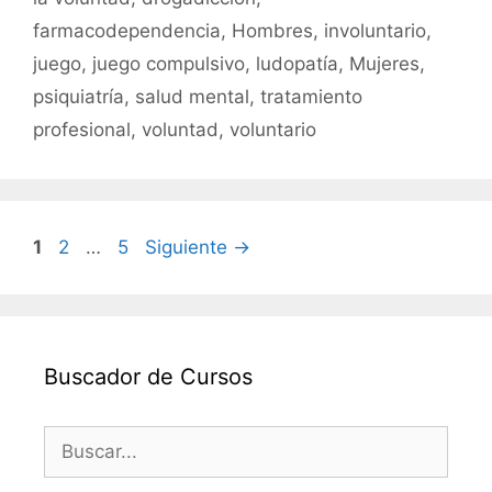
k
farmacodependencia
,
Hombres
,
involuntario
,
juego
,
juego compulsivo
,
ludopatía
,
Mujeres
,
psiquiatría
,
salud mental
,
tratamiento
profesional
,
voluntad
,
voluntario
Página
Página
Página
1
2
…
5
Siguiente
→
Buscador de Cursos
Buscar: