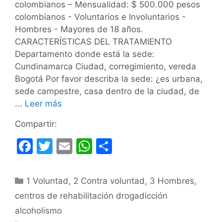
colombianos – Mensualidad: $ 500.000 pesos
colombianos - Voluntarios e Involuntarios -
Hombres - Mayores de 18 años.
CARACTERÍSTICAS DEL TRATAMIENTO
Departamento donde está la sede:
Cundinamarca Ciudad, corregimiento, vereda
Bogotá Por favor describa la sede: ¿es urbana,
sede campestre, casa dentro de la ciudad, de
...
Leer más
Compartir:
F
T
E
W
C
a
w
m
h
o
c
itt
ai
at
m
Categorías
1 Voluntad
,
2 Contra voluntad
,
3 Hombres
,
e
er
l
s
p
centros de rehabilitación drogadicción
b
A
ar
alcoholismo