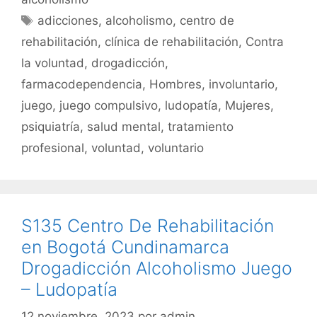
o
p
tir
Etiquetas
adicciones
,
alcoholismo
,
centro de
o
p
rehabilitación
,
clínica de rehabilitación
,
Contra
k
la voluntad
,
drogadicción
,
farmacodependencia
,
Hombres
,
involuntario
,
juego
,
juego compulsivo
,
ludopatía
,
Mujeres
,
psiquiatría
,
salud mental
,
tratamiento
profesional
,
voluntad
,
voluntario
S135 Centro De Rehabilitación
en Bogotá Cundinamarca
Drogadicción Alcoholismo Juego
– Ludopatía
12 noviembre, 2023
por
admin