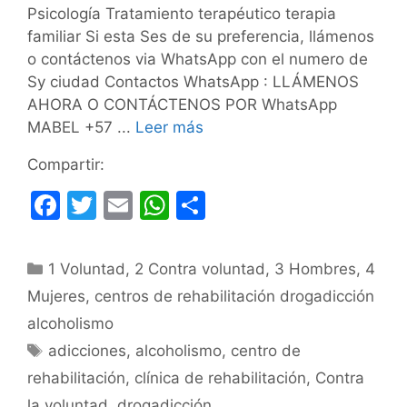
Psicología Tratamiento terapéutico terapia
familiar Si esta Ses de su preferencia, llámenos
o contáctenos via WhatsApp con el numero de
Sy ciudad Contactos WhatsApp : LLÁMENOS
AHORA O CONTÁCTENOS POR WhatsApp
MABEL +57 ...
Leer más
Compartir:
F
T
E
W
C
a
w
m
h
o
c
itt
ai
at
m
Categorías
1 Voluntad
,
2 Contra voluntad
,
3 Hombres
,
4
e
er
l
s
p
Mujeres
,
centros de rehabilitación drogadicción
b
A
ar
alcoholismo
o
p
tir
Etiquetas
adicciones
,
alcoholismo
,
centro de
o
p
rehabilitación
,
clínica de rehabilitación
,
Contra
la voluntad
,
drogadicción
,