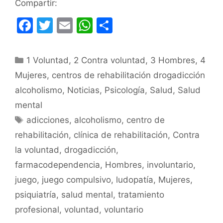
Compartir:
F
T
E
W
C
a
w
m
h
o
c
itt
ai
at
m
Categorías
1 Voluntad
,
2 Contra voluntad
,
3 Hombres
,
4
e
er
l
s
p
Mujeres
,
centros de rehabilitación drogadicción
b
A
ar
alcoholismo
,
Noticias
,
Psicología
,
Salud
,
Salud
o
p
tir
mental
o
p
Etiquetas
adicciones
,
alcoholismo
,
centro de
k
rehabilitación
,
clínica de rehabilitación
,
Contra
la voluntad
,
drogadicción
,
farmacodependencia
,
Hombres
,
involuntario
,
juego
,
juego compulsivo
,
ludopatía
,
Mujeres
,
psiquiatría
,
salud mental
,
tratamiento
profesional
,
voluntad
,
voluntario