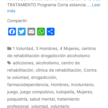
TRATAMIENTO Programa Corta estancia ...
Leer
más
Compartir:
F
T
E
W
C
a
w
m
h
o
c
itt
ai
at
m
Categorías
1 Voluntad
,
3 Hombres
,
4 Mujeres
,
centros
e
er
l
s
p
de rehabilitación drogadicción alcoholismo
b
A
ar
Etiquetas
adicciones
,
alcoholismo
,
centro de
o
p
tir
rehabilitación
,
clínica de rehabilitación
,
Contra
o
p
la voluntad
,
drogadicción
,
k
farmacodependencia
,
Hombres
,
involuntario
,
juego
,
juego compulsivo
,
ludopatía
,
Mujeres
,
psiquiatría
,
salud mental
,
tratamiento
profesional
,
voluntad
,
voluntario