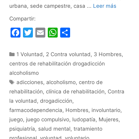
urbana, sede campestre, casa ...
Leer más
Compartir:
F
T
E
W
C
a
w
m
h
o
c
itt
ai
at
m
Categorías
1 Voluntad
,
2 Contra voluntad
,
3 Hombres
,
e
er
l
s
p
centros de rehabilitación drogadicción
b
A
ar
alcoholismo
o
p
tir
Etiquetas
adicciones
,
alcoholismo
,
centro de
o
p
rehabilitación
,
clínica de rehabilitación
,
Contra
k
la voluntad
,
drogadicción
,
farmacodependencia
,
Hombres
,
involuntario
,
juego
,
juego compulsivo
,
ludopatía
,
Mujeres
,
psiquiatría
,
salud mental
,
tratamiento
profesional
,
voluntad
,
voluntario