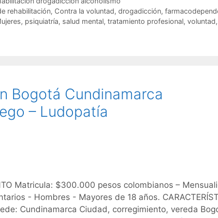
habilitación drogadicción alcoholismo
de rehabilitación
,
Contra la voluntad
,
drogadicción
,
farmacodepend
ujeres
,
psiquiatría
,
salud mental
,
tratamiento profesional
,
voluntad
,
ión Bogotá Cundinamarca
ego – Ludopatía
Matricula: $300.000 pesos colombianos – Mensuali
luntarios - Hombres - Mayores de 18 años. CARACTERÍS
de: Cundinamarca Ciudad, corregimiento, vereda Bog