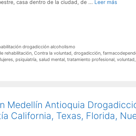
estre, casa dentro de la ciudad, de ...
Leer más
habilitación drogadicción alcoholismo
de rehabilitación
,
Contra la voluntad
,
drogadicción
,
farmacodepend
ujeres
,
psiquiatría
,
salud mental
,
tratamiento profesional
,
voluntad
,
n Medellín Antioquia Drogadicci
a California, Texas, Florida, Nu