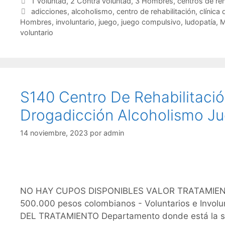
c
itt
ai
at
m
Categorías
1 Voluntad
,
2 Contra voluntad
,
3 Hombres
,
centros de re
Etiquetas
adicciones
,
alcoholismo
,
centro de rehabilitación
,
clínica 
e
er
l
s
p
Hombres
,
involuntario
,
juego
,
juego compulsivo
,
ludopatía
,
M
b
A
ar
voluntario
o
p
tir
o
p
k
S140 Centro De Rehabilitac
Drogadicción Alcoholismo Ju
14 noviembre, 2023
por
admin
NO HAY CUPOS DISPONIBLES VALOR TRATAMIENTO 
500.000 pesos colombianos - Voluntarios e Invo
DEL TRATAMIENTO Departamento donde está la se