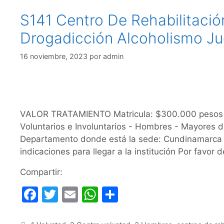
S141 Centro De Rehabilitaci
Drogadicción Alcoholismo Ju
16 noviembre, 2023
por
admin
VALOR TRATAMIENTO Matricula: $300.000 pesos c
Voluntarios e Involuntarios - Hombres - Mayor
Departamento donde está la sede: Cundinamarca C
indicaciones para llegar a la institución Por favor
Compartir:
F
T
E
W
C
a
w
m
h
o