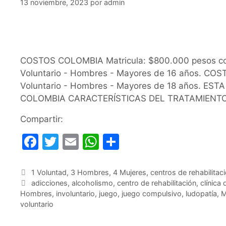
13 noviembre, 2023
por
admin
COSTOS COLOMBIA Matricula: $800.000 pesos col
Voluntario - Hombres - Mayores de 16 años. COS
Voluntario - Hombres - Mayores de 18 años. 
COLOMBIA CARACTERÍSTICAS DEL TRATAMIENTO Pr
Compartir:
F
T
E
W
C
a
w
m
h
o
c
itt
ai
at
m
Categorías
1 Voluntad
,
3 Hombres
,
4 Mujeres
,
centros de rehabilita
Etiquetas
adicciones
,
alcoholismo
,
centro de rehabilitación
,
clínica 
e
er
l
s
p
Hombres
,
involuntario
,
juego
,
juego compulsivo
,
ludopatía
,
M
b
A
ar
voluntario
o
p
tir