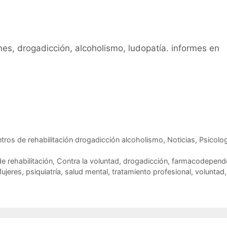
es, drogadicción, alcoholismo, ludopatía. informes en
tros de rehabilitación drogadicción alcoholismo
,
Noticias
,
Psicolog
de rehabilitación
,
Contra la voluntad
,
drogadicción
,
farmacodepend
ujeres
,
psiquiatría
,
salud mental
,
tratamiento profesional
,
voluntad
,