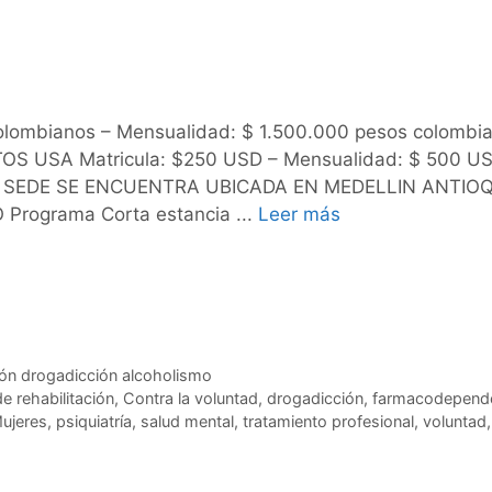
ombianos – Mensualidad: $ 1.500.000 pesos colombia
TOS USA Matricula: $250 USD – Mensualidad: $ 500 US
ESTA SEDE SE ENCUENTRA UBICADA EN MEDELLIN ANTIO
ograma Corta estancia ...
Leer más
ción drogadicción alcoholismo
de rehabilitación
,
Contra la voluntad
,
drogadicción
,
farmacodepend
ujeres
,
psiquiatría
,
salud mental
,
tratamiento profesional
,
voluntad
,