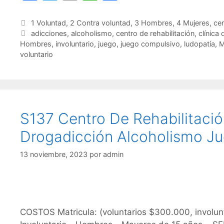
a
w
m
h
o
c
itt
ai
at
m
Categorías
1 Voluntad
,
2 Contra voluntad
,
3 Hombres
,
4 Mujeres
,
cen
Etiquetas
adicciones
,
alcoholismo
,
centro de rehabilitación
,
clínica 
e
er
l
s
p
Hombres
,
involuntario
,
juego
,
juego compulsivo
,
ludopatía
,
M
b
A
ar
voluntario
o
p
tir
o
p
k
S137 Centro De Rehabilitaci
Drogadicción Alcoholismo Ju
13 noviembre, 2023
por
admin
COSTOS Matricula: (voluntarios $300.000, involun