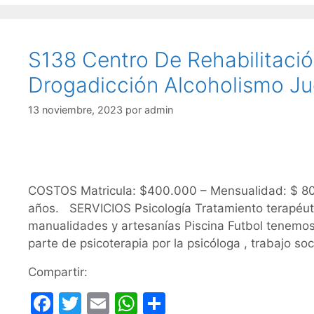
o
p
k
S138 Centro De Rehabilitació
Drogadicción Alcoholismo Ju
13 noviembre, 2023
por
admin
COSTOS Matricula: $400.000 – Mensualidad: $ 800
años. SERVICIOS Psicología Tratamiento terapéutico
manualidades y artesanías Piscina Futbol tenemos
parte de psicoterapia por la psicóloga , trabajo soc
Compartir:
F
T
E
W
C