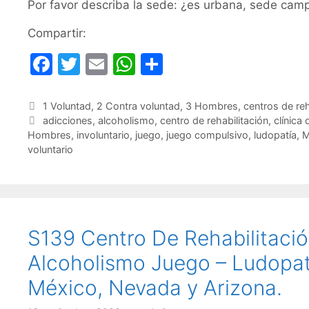
Por favor describa la sede: ¿es urbana, sede camp
Compartir:
F
T
E
W
C
a
w
m
h
o
c
itt
ai
at
m
Categorías
1 Voluntad
,
2 Contra voluntad
,
3 Hombres
,
centros de re
Etiquetas
adicciones
,
alcoholismo
,
centro de rehabilitación
,
clínica 
e
er
l
s
p
Hombres
,
involuntario
,
juego
,
juego compulsivo
,
ludopatía
,
M
b
A
ar
voluntario
o
p
tir
o
p
k
S139 Centro De Rehabilitació
Alcoholismo Juego – Ludopatí
México, Nevada y Arizona.