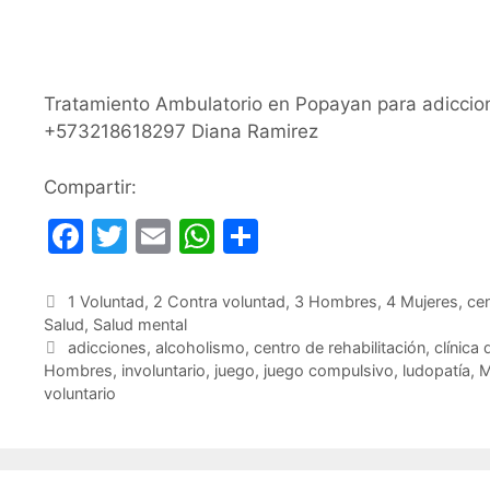
Tratamiento Ambulatorio en Popayan para adiccion
+573218618297 Diana Ramirez
Compartir:
F
T
E
W
C
a
w
m
h
o
c
itt
ai
at
m
Categorías
1 Voluntad
,
2 Contra voluntad
,
3 Hombres
,
4 Mujeres
,
cen
Salud
,
Salud mental
e
er
l
s
p
Etiquetas
adicciones
,
alcoholismo
,
centro de rehabilitación
,
clínica 
b
A
ar
Hombres
,
involuntario
,
juego
,
juego compulsivo
,
ludopatía
,
M
voluntario
o
p
tir
o
p
k