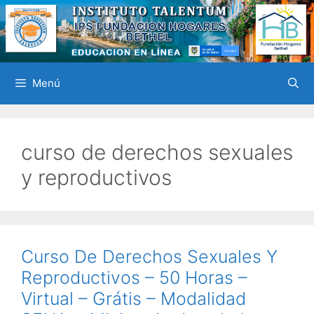
Saltar
al
contenido
Menú
curso de derechos sexuales
y reproductivos
Curso De Derechos Sexuales Y
Reproductivos – 50 Horas –
Virtual – Grátis – Modalidad