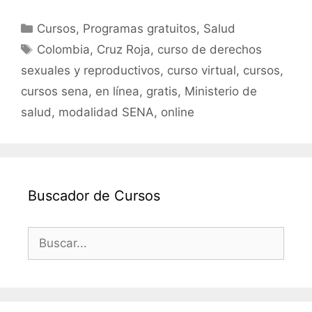
a
w
m
h
o
c
itt
ai
at
m
Categorías
Cursos
,
Programas gratuitos
,
Salud
e
er
l
s
p
Etiquetas
Colombia
,
Cruz Roja
,
curso de derechos
b
A
ar
sexuales y reproductivos
,
curso virtual
,
cursos
,
o
p
tir
cursos sena
,
en línea
,
gratis
,
Ministerio de
o
p
salud
,
modalidad SENA
,
online
k
Buscador de Cursos
Buscar: