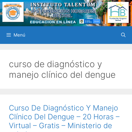
Saltar
al
contenido
Menú
curso de diagnóstico y
manejo clínico del dengue
Curso De Diagnóstico Y Manejo
Clínico Del Dengue – 20 Horas –
Virtual – Gratis – Ministerio de