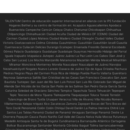
TALENTUM Centro de educación superior internacional en alianza con la IPS fundación
Hogares Bethel y su centro de formación en:
Acapulco Aguascalientes Apodaca
Buenavista Campeche Cancún Celaya Chalco Chetumal Chicoloapan Chihuahua
Chilpancingo Chimalhuacán Ciudad Acuña Ciudad de México DF (CDMX) Ciudad del
Carmen Ciudad López Mateos Ciudad Madero Ciudad Obregón Ciudad Valles Ciudad
Victoria Coatzacoalcos Colima Córdoba Cuauhtémoc Cuautitlán Cuautitlán Izcalli Cuautla
Cuernavaca Culiacán Delicias Durango Ecatepec Ensenada Fresnillo General Escobedo
Gómez Palacio Guadalajara Guadalupe Guadalupe Guaymas Hermosillo Hidalgo del Parral
Iguala Irapuato Ixtapaluca Jiutepec Juárez Juárez La Paz León Los Cabos (San José y
Cabo San Lucas) Los Mochis Manzanillo Matamoros Mazatlán Mérida Mexicali Minatitlán
Miramar Monclova Monterrey Morelia Naucalpan Naucalpan de Juárez Navojoa
Nezahualcóyotl Nogales Nuevo Laredo Oaxaca de Juárez Ojo de Agua Orizaba Pachuca
Piedras Negras Playa del Carmen Poza Rica de Hidalgo Puebla Puerto Vallarta Querétaro
Reynosa Salamanca Saltillo San Cristóbal de las Casas San Francisco Coacalco San Juan
Bautista Tuxtepec San Juan del Río San Luis Potosí San Luis Río Colorado San Miguel de
Allende San Nicolás de los Garza San Pablo de las Salinas San Pedro Garza García Santa
Catarina Soledad de Graciano Sánchez Tampico Tapachula Taxco Tehuacán Tepexpan
Tepic Texcoco de Mora Tijuana Tlalnepantla Tlaquepaque Toluca Tonalá Torreón
Tulancingo de Bravo Tuxtla Uruapan Veracruz Villa de Álvarez Villa Nicolás Romero
Villahermosa Xalapa nriquez Xico Zacatecas Zamora Zapopan Bocas del Toro Bocas del
Toro Coclé Penonomé Colón Colón Chiriquí David Darién La Palma-Herrera Chitré Los
Santos Las Tablas Panamá Ciudad de Panamá Veraguas Santiago Panamá Oeste La
Chorrera Popayán Cauca Pasto Nariño Cali Valle del Cauca Neiva Huila Mocoa Putumayo
Medellín Antioquia Santa fe de Bogotá Cundinamarca Barranquilla Atlántico Cartagena
Bolívar Bucaramanga Santander Montería Córdoba Ibagué Tolima barrancabermeja
Cúcuta Norte de Santander Tunja Boyacá Santa Martha Magdalena Valledupar Cesar