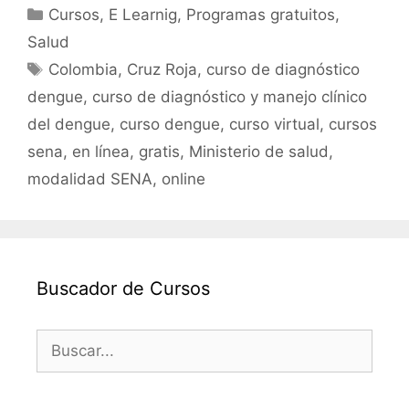
c
itt
ai
at
m
Categorías
Cursos
,
E Learnig
,
Programas gratuitos
,
e
er
l
s
p
Salud
b
A
ar
Etiquetas
Colombia
,
Cruz Roja
,
curso de diagnóstico
o
p
tir
dengue
,
curso de diagnóstico y manejo clínico
o
p
del dengue
,
curso dengue
,
curso virtual
,
cursos
k
sena
,
en línea
,
gratis
,
Ministerio de salud
,
modalidad SENA
,
online
Buscador de Cursos
Buscar: