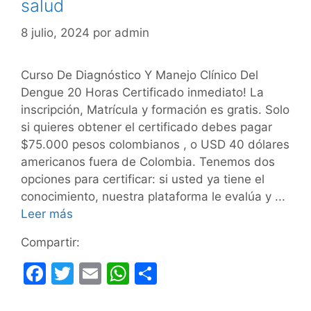
salud
8 julio, 2024
por
admin
Curso De Diagnóstico Y Manejo Clínico Del
Dengue 20 Horas Certificado inmediato! La
inscripción, Matrícula y formación es gratis. Solo
si quieres obtener el certificado debes pagar
$75.000 pesos colombianos , o USD 40 dólares
americanos fuera de Colombia. Tenemos dos
opciones para certificar: si usted ya tiene el
conocimiento, nuestra plataforma le evalúa y ...
Leer más
Compartir:
F
T
E
W
C
a
w
m
h
o