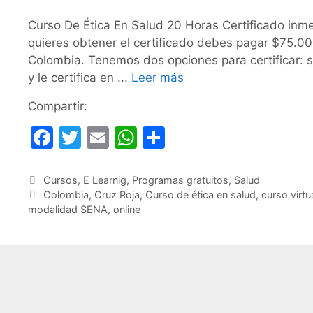
Curso De Ética En Salud 20 Horas Certificado inmedi
quieres obtener el certificado debes pagar $75.0
Colombia. Tenemos dos opciones para certificar: si
y le certifica en ...
Leer más
Compartir:
F
T
E
W
C
a
w
m
h
o
c
itt
ai
at
m
Categorías
Cursos
,
E Learnig
,
Programas gratuitos
,
Salud
Etiquetas
Colombia
,
Cruz Roja
,
Curso de ética en salud
,
curso virtu
e
er
l
s
p
modalidad SENA
,
online
b
A
ar
o
p
tir
o
p
k