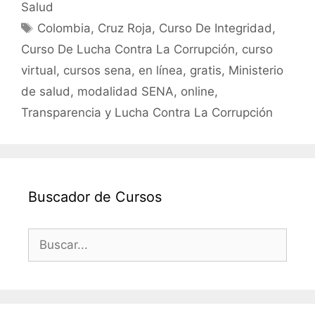
e
er
l
s
p
Salud
b
A
ar
Etiquetas
Colombia
,
Cruz Roja
,
Curso De Integridad
,
o
p
tir
Curso De Lucha Contra La Corrupción
,
curso
o
p
virtual
,
cursos sena
,
en línea
,
gratis
,
Ministerio
k
de salud
,
modalidad SENA
,
online
,
Transparencia y Lucha Contra La Corrupción
Buscador de Cursos
Buscar: