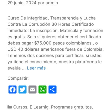
29 junio, 2024
por
admin
Curso De Integridad, Transparencia y Lucha
Contra La Corrupción 30 Horas Certificado
inmediato! La inscripción, Matrícula y formación
es gratis. Solo si quieres obtener el certificado
debes pagar $75.000 pesos colombianos , o
USD 40 dólares americanos fuera de Colombia.
Tenemos dos opciones para certificar: si usted
ya tiene el conocimiento, nuestra plataforma le
evalúa ...
Leer más
Compartir:
F
T
E
W
C
a
w
m
h
o
c
itt
ai
at
m
Categorías
Cursos
,
E Learnig
,
Programas gratuitos
,