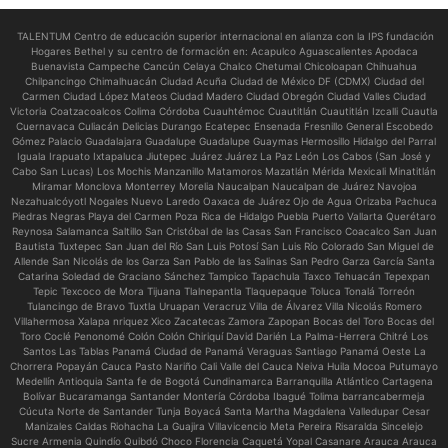
TALENTUM Centro de educación superior internacional en alianza con la IPS fundación
Hogares Bethel y su centro de formación en:
Acapulco Aguascalientes Apodaca
Buenavista Campeche Cancún Celaya Chalco Chetumal Chicoloapan Chihuahua
Chilpancingo Chimalhuacán Ciudad Acuña Ciudad de México DF (CDMX) Ciudad del
Carmen Ciudad López Mateos Ciudad Madero Ciudad Obregón Ciudad Valles Ciudad
Victoria Coatzacoalcos Colima Córdoba Cuauhtémoc Cuautitlán Cuautitlán Izcalli Cuautla
Cuernavaca Culiacán Delicias Durango Ecatepec Ensenada Fresnillo General Escobedo
Gómez Palacio Guadalajara Guadalupe Guadalupe Guaymas Hermosillo Hidalgo del Parral
Iguala Irapuato Ixtapaluca Jiutepec Juárez Juárez La Paz León Los Cabos (San José y
Cabo San Lucas) Los Mochis Manzanillo Matamoros Mazatlán Mérida Mexicali Minatitlán
Miramar Monclova Monterrey Morelia Naucalpan Naucalpan de Juárez Navojoa
Nezahualcóyotl Nogales Nuevo Laredo Oaxaca de Juárez Ojo de Agua Orizaba Pachuca
Piedras Negras Playa del Carmen Poza Rica de Hidalgo Puebla Puerto Vallarta Querétaro
Reynosa Salamanca Saltillo San Cristóbal de las Casas San Francisco Coacalco San Juan
Bautista Tuxtepec San Juan del Río San Luis Potosí San Luis Río Colorado San Miguel de
Allende San Nicolás de los Garza San Pablo de las Salinas San Pedro Garza García Santa
Catarina Soledad de Graciano Sánchez Tampico Tapachula Taxco Tehuacán Tepexpan
Tepic Texcoco de Mora Tijuana Tlalnepantla Tlaquepaque Toluca Tonalá Torreón
Tulancingo de Bravo Tuxtla Uruapan Veracruz Villa de Álvarez Villa Nicolás Romero
Villahermosa Xalapa nriquez Xico Zacatecas Zamora Zapopan Bocas del Toro Bocas del
Toro Coclé Penonomé Colón Colón Chiriquí David Darién La Palma-Herrera Chitré Los
Santos Las Tablas Panamá Ciudad de Panamá Veraguas Santiago Panamá Oeste La
Chorrera Popayán Cauca Pasto Nariño Cali Valle del Cauca Neiva Huila Mocoa Putumayo
Medellín Antioquia Santa fe de Bogotá Cundinamarca Barranquilla Atlántico Cartagena
Bolívar Bucaramanga Santander Montería Córdoba Ibagué Tolima barrancabermeja
Cúcuta Norte de Santander Tunja Boyacá Santa Martha Magdalena Valledupar Cesar
Manizales Caldas Riohacha La Guajira Villavicencio Meta Pereira Risaralda Sincelejo
Sucre Armenia Quindío Quibdó Choco Florencia Caquetá Yopal Casanare Arauca Arauca