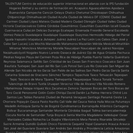
TALENTUM Centro de educación superior internacional en alianza con la IPS fundación
Hogares Bethel y su centro de formación en:
Acapulco Aguascalientes Apodaca
Buenavista Campeche Cancún Celaya Chalco Chetumal Chicoloapan Chihuahua
Chilpancingo Chimalhuacán Ciudad Acuña Ciudad de México DF (CDMX) Ciudad del
Carmen Ciudad López Mateos Ciudad Madero Ciudad Obregón Ciudad Valles Ciudad
Victoria Coatzacoalcos Colima Córdoba Cuauhtémoc Cuautitlán Cuautitlán Izcalli Cuautla
Cuernavaca Culiacán Delicias Durango Ecatepec Ensenada Fresnillo General Escobedo
Gómez Palacio Guadalajara Guadalupe Guadalupe Guaymas Hermosillo Hidalgo del Parral
Iguala Irapuato Ixtapaluca Jiutepec Juárez Juárez La Paz León Los Cabos (San José y
Cabo San Lucas) Los Mochis Manzanillo Matamoros Mazatlán Mérida Mexicali Minatitlán
Miramar Monclova Monterrey Morelia Naucalpan Naucalpan de Juárez Navojoa
Nezahualcóyotl Nogales Nuevo Laredo Oaxaca de Juárez Ojo de Agua Orizaba Pachuca
Piedras Negras Playa del Carmen Poza Rica de Hidalgo Puebla Puerto Vallarta Querétaro
Reynosa Salamanca Saltillo San Cristóbal de las Casas San Francisco Coacalco San Juan
Bautista Tuxtepec San Juan del Río San Luis Potosí San Luis Río Colorado San Miguel de
Allende San Nicolás de los Garza San Pablo de las Salinas San Pedro Garza García Santa
Catarina Soledad de Graciano Sánchez Tampico Tapachula Taxco Tehuacán Tepexpan
Tepic Texcoco de Mora Tijuana Tlalnepantla Tlaquepaque Toluca Tonalá Torreón
Tulancingo de Bravo Tuxtla Uruapan Veracruz Villa de Álvarez Villa Nicolás Romero
Villahermosa Xalapa nriquez Xico Zacatecas Zamora Zapopan Bocas del Toro Bocas del
Toro Coclé Penonomé Colón Colón Chiriquí David Darién La Palma-Herrera Chitré Los
Santos Las Tablas Panamá Ciudad de Panamá Veraguas Santiago Panamá Oeste La
Chorrera Popayán Cauca Pasto Nariño Cali Valle del Cauca Neiva Huila Mocoa Putumayo
Medellín Antioquia Santa fe de Bogotá Cundinamarca Barranquilla Atlántico Cartagena
Bolívar Bucaramanga Santander Montería Córdoba Ibagué Tolima barrancabermeja
Cúcuta Norte de Santander Tunja Boyacá Santa Martha Magdalena Valledupar Cesar
Manizales Caldas Riohacha La Guajira Villavicencio Meta Pereira Risaralda Sincelejo
Sucre Armenia Quindío Quibdó Choco Florencia Caquetá Yopal Casanare Arauca Arauca
San José del Guaviare Guaviare San Andrés San Andrés y Providencia Leticia Amazonas
Puerto Carreño Vichada Mitú Vaupés Puerto Inírida Guainía Miami (Florida) Santa Ana