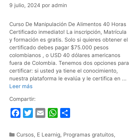
9 julio, 2024
por
admin
Curso De Manipulación De Alimentos 40 Horas
Certificado inmediato! La inscripción, Matrícula
y formación es gratis. Solo si quieres obtener el
certificado debes pagar $75.000 pesos
colombianos , o USD 40 dólares americanos
fuera de Colombia. Tenemos dos opciones para
certificar: si usted ya tiene el conocimiento,
nuestra plataforma le evalúa y le certifica en ...
Leer más
Compartir:
F
T
E
W
C
a
w
m
h
o
c
itt
ai
at
m
Categorías
Cursos
,
E Learnig
,
Programas gratuitos
,