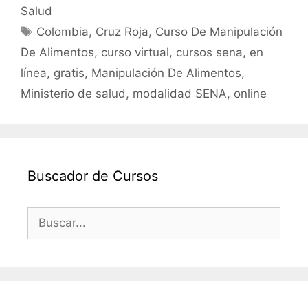
e
er
l
s
p
Salud
b
A
ar
Etiquetas
Colombia
,
Cruz Roja
,
Curso De Manipulación
o
p
tir
De Alimentos
,
curso virtual
,
cursos sena
,
en
o
p
línea
,
gratis
,
Manipulación De Alimentos
,
k
Ministerio de salud
,
modalidad SENA
,
online
Buscador de Cursos
Buscar: