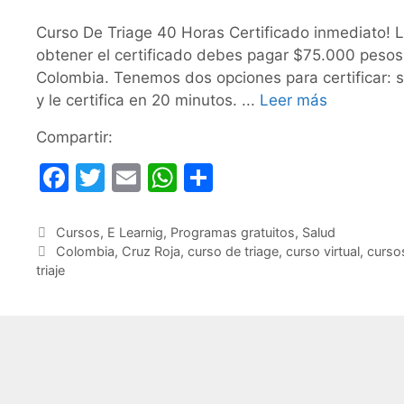
Curso De Triage 40 Horas Certificado inmediato! La 
obtener el certificado debes pagar $75.000 peso
Colombia. Tenemos dos opciones para certificar: si
y le certifica en 20 minutos. ...
Leer más
Compartir:
F
T
E
W
C
a
w
m
h
o
c
itt
ai
at
m
Categorías
Cursos
,
E Learnig
,
Programas gratuitos
,
Salud
Etiquetas
Colombia
,
Cruz Roja
,
curso de triage
,
curso virtual
,
curso
e
er
l
s
p
triaje
b
A
ar
o
p
tir
o
p
k