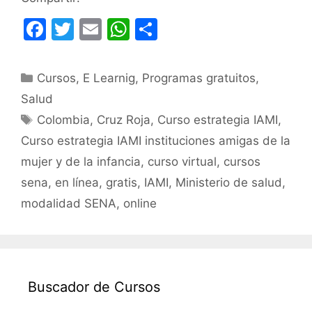
F
T
E
W
C
a
w
m
h
o
c
itt
ai
at
m
Categorías
Cursos
,
E Learnig
,
Programas gratuitos
,
e
er
l
s
p
Salud
b
A
ar
Etiquetas
Colombia
,
Cruz Roja
,
Curso estrategia IAMI
,
o
p
tir
Curso estrategia IAMI instituciones amigas de la
o
p
mujer y de la infancia
,
curso virtual
,
cursos
k
sena
,
en línea
,
gratis
,
IAMI
,
Ministerio de salud
,
modalidad SENA
,
online
Buscador de Cursos