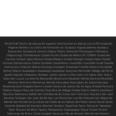
TALENTUM Centro de educación superior internacional en alianza con la IPS fundación
Hogares Bethel y su centro de formación en:
Acapulco Aguascalientes Apodaca
Buenavista Campeche Cancún Celaya Chalco Chetumal Chicoloapan Chihuahua
Chilpancingo Chimalhuacán Ciudad Acuña Ciudad de México DF (CDMX) Ciudad del
Carmen Ciudad López Mateos Ciudad Madero Ciudad Obregón Ciudad Valles Ciudad
Victoria Coatzacoalcos Colima Córdoba Cuauhtémoc Cuautitlán Cuautitlán Izcalli Cuautla
Cuernavaca Culiacán Delicias Durango Ecatepec Ensenada Fresnillo General Escobedo
Gómez Palacio Guadalajara Guadalupe Guadalupe Guaymas Hermosillo Hidalgo del Parral
Iguala Irapuato Ixtapaluca Jiutepec Juárez Juárez La Paz León Los Cabos (San José y
Cabo San Lucas) Los Mochis Manzanillo Matamoros Mazatlán Mérida Mexicali Minatitlán
Miramar Monclova Monterrey Morelia Naucalpan Naucalpan de Juárez Navojoa
Nezahualcóyotl Nogales Nuevo Laredo Oaxaca de Juárez Ojo de Agua Orizaba Pachuca
Piedras Negras Playa del Carmen Poza Rica de Hidalgo Puebla Puerto Vallarta Querétaro
Reynosa Salamanca Saltillo San Cristóbal de las Casas San Francisco Coacalco San Juan
Bautista Tuxtepec San Juan del Río San Luis Potosí San Luis Río Colorado San Miguel de
Allende San Nicolás de los Garza San Pablo de las Salinas San Pedro Garza García Santa
Catarina Soledad de Graciano Sánchez Tampico Tapachula Taxco Tehuacán Tepexpan
Tepic Texcoco de Mora Tijuana Tlalnepantla Tlaquepaque Toluca Tonalá Torreón
Tulancingo de Bravo Tuxtla Uruapan Veracruz Villa de Álvarez Villa Nicolás Romero