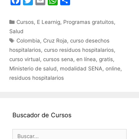
F
T
E
W
C
a
w
m
h
o
c
itt
ai
at
m
Categorías
Cursos
,
E Learnig
,
Programas gratuitos
,
e
er
l
s
p
Salud
b
A
ar
Etiquetas
Colombia
,
Cruz Roja
,
curso desechos
o
p
tir
hospitalarios
,
curso residuos hospitalarios
,
o
p
curso virtual
,
cursos sena
,
en línea
,
gratis
,
k
Ministerio de salud
,
modalidad SENA
,
online
,
residuos hospitalarios
Buscador de Cursos
Buscar: