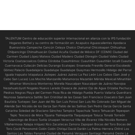
TALENTUM Centro de educación superior internacional en alianza con la IPS fundación
Hogares Bethel y su centro de formación en:
Acapulco Aguascalientes Apodaca
Buenavista Campeche Cancún Celaya Chalco Chetumal Chicoloapan Chihuahua
Chilpancingo Chimalhuacán Ciudad Acuña Ciudad de México DF (CDMX) Ciudad del
Carmen Ciudad López Mateos Ciudad Madero Ciudad Obregón Ciudad Valles Ciudad
Victoria Coatzacoalcos Colima Córdoba Cuauhtémoc Cuautitlán Cuautitlán Izcalli Cuautla
Cuernavaca Culiacán Delicias Durango Ecatepec Ensenada Fresnillo General Escobedo
Gómez Palacio Guadalajara Guadalupe Guadalupe Guaymas Hermosillo Hidalgo del Parral
Iguala Irapuato Ixtapaluca Jiutepec Juárez Juárez La Paz León Los Cabos (San José y
Cabo San Lucas) Los Mochis Manzanillo Matamoros Mazatlán Mérida Mexicali Minatitlán
Miramar Monclova Monterrey Morelia Naucalpan Naucalpan de Juárez Navojoa
Nezahualcóyotl Nogales Nuevo Laredo Oaxaca de Juárez Ojo de Agua Orizaba Pachuca
Piedras Negras Playa del Carmen Poza Rica de Hidalgo Puebla Puerto Vallarta Querétaro
Reynosa Salamanca Saltillo San Cristóbal de las Casas San Francisco Coacalco San Juan
Bautista Tuxtepec San Juan del Río San Luis Potosí San Luis Río Colorado San Miguel de
Allende San Nicolás de los Garza San Pablo de las Salinas San Pedro Garza García Santa
Catarina Soledad de Graciano Sánchez Tampico Tapachula Taxco Tehuacán Tepexpan
Tepic Texcoco de Mora Tijuana Tlalnepantla Tlaquepaque Toluca Tonalá Torreón
Tulancingo de Bravo Tuxtla Uruapan Veracruz Villa de Álvarez Villa Nicolás Romero
Villahermosa Xalapa nriquez Xico Zacatecas Zamora Zapopan Bocas del Toro Bocas del
Toro Coclé Penonomé Colón Colón Chiriquí David Darién La Palma-Herrera Chitré Los
Santos Las Tablas Panamá Ciudad de Panamá Veraguas Santiago Panamá Oeste La