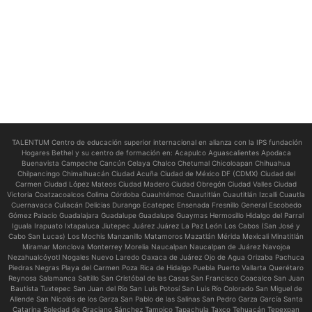
TALENTUM Centro de educación superior internacional en alianza con la IPS fundación
Hogares Bethel y su centro de formación en:
Acapulco Aguascalientes Apodaca
Buenavista Campeche Cancún Celaya Chalco Chetumal Chicoloapan Chihuahua
Chilpancingo Chimalhuacán Ciudad Acuña Ciudad de México DF (CDMX) Ciudad del
Carmen Ciudad López Mateos Ciudad Madero Ciudad Obregón Ciudad Valles Ciudad
Victoria Coatzacoalcos Colima Córdoba Cuauhtémoc Cuautitlán Cuautitlán Izcalli Cuautla
Cuernavaca Culiacán Delicias Durango Ecatepec Ensenada Fresnillo General Escobedo
Gómez Palacio Guadalajara Guadalupe Guadalupe Guaymas Hermosillo Hidalgo del Parral
Iguala Irapuato Ixtapaluca Jiutepec Juárez Juárez La Paz León Los Cabos (San José y
Cabo San Lucas) Los Mochis Manzanillo Matamoros Mazatlán Mérida Mexicali Minatitlán
Miramar Monclova Monterrey Morelia Naucalpan Naucalpan de Juárez Navojoa
Nezahualcóyotl Nogales Nuevo Laredo Oaxaca de Juárez Ojo de Agua Orizaba Pachuca
Piedras Negras Playa del Carmen Poza Rica de Hidalgo Puebla Puerto Vallarta Querétaro
Reynosa Salamanca Saltillo San Cristóbal de las Casas San Francisco Coacalco San Juan
Bautista Tuxtepec San Juan del Río San Luis Potosí San Luis Río Colorado San Miguel de
Allende San Nicolás de los Garza San Pablo de las Salinas San Pedro Garza García Santa
Catarina Soledad de Graciano Sánchez Tampico Tapachula Taxco Tehuacán Tepexpan