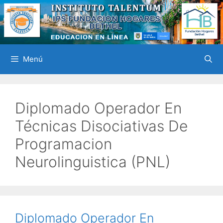
Saltar
al
contenido
Menú
Diplomado Operador En
Técnicas Disociativas De
Programacion
Neurolinguistica (PNL)
Diplomado Operador En