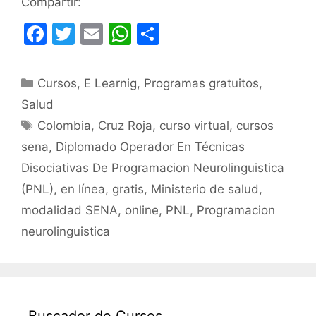
Compartir:
F
T
E
W
C
a
w
m
h
o
c
itt
ai
at
m
Categorías
Cursos
,
E Learnig
,
Programas gratuitos
,
e
er
l
s
p
Salud
b
A
ar
Etiquetas
Colombia
,
Cruz Roja
,
curso virtual
,
cursos
o
p
tir
sena
,
Diplomado Operador En Técnicas
o
p
Disociativas De Programacion Neurolinguistica
k
(PNL)
,
en línea
,
gratis
,
Ministerio de salud
,
modalidad SENA
,
online
,
PNL
,
Programacion
neurolinguistica
Buscador de Cursos