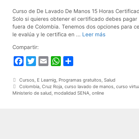
Curso de De Lavado De Manos 15 Horas Certificado 
Solo si quieres obtener el certificado debes pag
fuera de Colombia. Tenemos dos opciones para cert
le evalúa y le certifica en ...
Leer más
Compartir:
F
T
E
W
C
a
w
m
h
o
c
itt
ai
at
m
Categorías
Cursos
,
E Learnig
,
Programas gratuitos
,
Salud
Etiquetas
Colombia
,
Cruz Roja
,
curso lavado de manos
,
curso virtu
e
er
l
s
p
Ministerio de salud
,
modalidad SENA
,
online
b
A
ar
o
p
tir
o
p
k