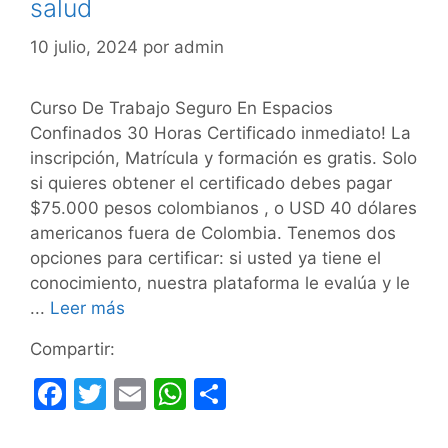
salud
10 julio, 2024
por
admin
Curso De Trabajo Seguro En Espacios
Confinados 30 Horas Certificado inmediato! La
inscripción, Matrícula y formación es gratis. Solo
si quieres obtener el certificado debes pagar
$75.000 pesos colombianos , o USD 40 dólares
americanos fuera de Colombia. Tenemos dos
opciones para certificar: si usted ya tiene el
conocimiento, nuestra plataforma le evalúa y le
...
Leer más
Compartir:
F
T
E
W
C
a
w
m
h
o