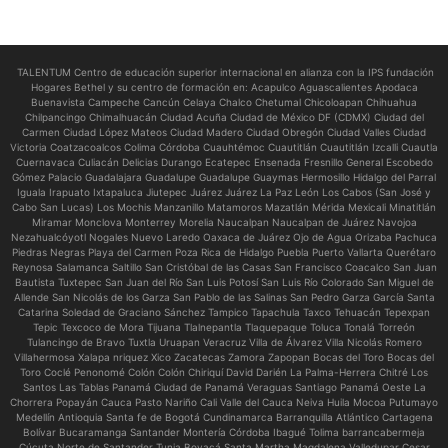
TALENTUM Centro de educación superior internacional en alianza con la IPS fundación
Hogares Bethel y su centro de formación en:
Acapulco Aguascalientes Apodaca
Buenavista Campeche Cancún Celaya Chalco Chetumal Chicoloapan Chihuahua
Chilpancingo Chimalhuacán Ciudad Acuña Ciudad de México DF (CDMX) Ciudad del
Carmen Ciudad López Mateos Ciudad Madero Ciudad Obregón Ciudad Valles Ciudad
Victoria Coatzacoalcos Colima Córdoba Cuauhtémoc Cuautitlán Cuautitlán Izcalli Cuautla
Cuernavaca Culiacán Delicias Durango Ecatepec Ensenada Fresnillo General Escobedo
Gómez Palacio Guadalajara Guadalupe Guadalupe Guaymas Hermosillo Hidalgo del Parral
Iguala Irapuato Ixtapaluca Jiutepec Juárez Juárez La Paz León Los Cabos (San José y
Cabo San Lucas) Los Mochis Manzanillo Matamoros Mazatlán Mérida Mexicali Minatitlán
Miramar Monclova Monterrey Morelia Naucalpan Naucalpan de Juárez Navojoa
Nezahualcóyotl Nogales Nuevo Laredo Oaxaca de Juárez Ojo de Agua Orizaba Pachuca
Piedras Negras Playa del Carmen Poza Rica de Hidalgo Puebla Puerto Vallarta Querétaro
Reynosa Salamanca Saltillo San Cristóbal de las Casas San Francisco Coacalco San Juan
Bautista Tuxtepec San Juan del Río San Luis Potosí San Luis Río Colorado San Miguel de
Allende San Nicolás de los Garza San Pablo de las Salinas San Pedro Garza García Santa
Catarina Soledad de Graciano Sánchez Tampico Tapachula Taxco Tehuacán Tepexpan
Tepic Texcoco de Mora Tijuana Tlalnepantla Tlaquepaque Toluca Tonalá Torreón
Tulancingo de Bravo Tuxtla Uruapan Veracruz Villa de Álvarez Villa Nicolás Romero
Villahermosa Xalapa nriquez Xico Zacatecas Zamora Zapopan Bocas del Toro Bocas del
Toro Coclé Penonomé Colón Colón Chiriquí David Darién La Palma-Herrera Chitré Los
Santos Las Tablas Panamá Ciudad de Panamá Veraguas Santiago Panamá Oeste La
Chorrera Popayán Cauca Pasto Nariño Cali Valle del Cauca Neiva Huila Mocoa Putumayo
Medellín Antioquia Santa fe de Bogotá Cundinamarca Barranquilla Atlántico Cartagena
Bolívar Bucaramanga Santander Montería Córdoba Ibagué Tolima barrancabermeja
Cúcuta Norte de Santander Tunja Boyacá Santa Martha Magdalena Valledupar Cesar