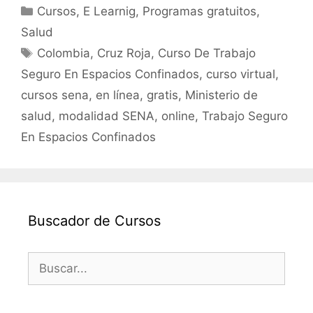
c
itt
ai
at
m
Categorías
Cursos
,
E Learnig
,
Programas gratuitos
,
e
er
l
s
p
Salud
b
A
ar
Etiquetas
Colombia
,
Cruz Roja
,
Curso De Trabajo
o
p
tir
Seguro En Espacios Confinados
,
curso virtual
,
o
p
cursos sena
,
en línea
,
gratis
,
Ministerio de
k
salud
,
modalidad SENA
,
online
,
Trabajo Seguro
En Espacios Confinados
Buscador de Cursos
Buscar: